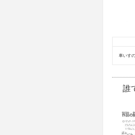
車いす
誰