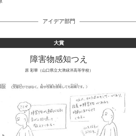
県
アイデア部門
大賞
障害物感知つえ
原 彩華（山口県立大津緑洋高等学校）