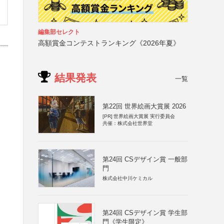
編集部セレクト
高額賞金コンテストランキング《2026年夏》
結果発表
一覧
第22回 世界絵画大賞展 2026
[PR]
世界絵画大賞展 実行委員会
共催：株式会社世界堂
第24回 CSデザイン賞 一般部
門
株式会社中川ケミカル
第24回 CSデザイン賞 学生部
門《学生限定》