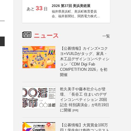
2026 第37回 美浜美術展
33
あと
日
福井県美浜町、美浜町教育委員
会、福井新聞社、関西電力株式会
社
ニュース
一覧
【公募情報】カインズ×コク
ヨ×VUILDがタッグ、家具・
木工品デザインコンペティシ
ョン「CDM Digi Fab
COMPETITION 2026」を初
開催
乾久美子や藤本壮介らが登
壇、「長谷工 住まいのデザ
インコンペティション 20回
記念 特別講演会」が8月19日
に開催
[PR]
【公募情報】大賞賞金100万
円！学生向け創作コンテスト