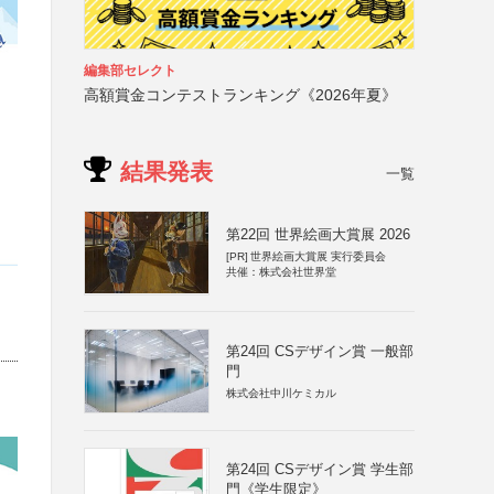
編集部セレクト
高額賞金コンテストランキング《2026年夏》
結果発表
一覧
第22回 世界絵画大賞展 2026
[PR]
世界絵画大賞展 実行委員会
共催：株式会社世界堂
第24回 CSデザイン賞 一般部
門
株式会社中川ケミカル
第24回 CSデザイン賞 学生部
門《学生限定》