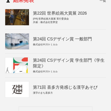
結果発表
一覧
第22回 世界絵画大賞展 2026
[PR]
世界絵画大賞展 実行委員会
共催：株式会社世界堂
第24回 CSデザイン賞 一般部門
株式会社中川ケミカル
第24回 CSデザイン賞 学生部門《学生
限定》
株式会社中川ケミカル
第71回 喜多方発感じる漢字あそび
漢字のまち喜多方