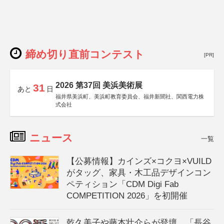
締め切り直前コンテスト
[PR]
2026 第37回 美浜美術展
31
あと
日
福井県美浜町、美浜町教育委員会、福井新聞社、関西電力株
式会社
ニュース
一覧
【公募情報】カインズ×コクヨ×VUILD
がタッグ、家具・木工品デザインコン
ペティション「CDM Digi Fab
COMPETITION 2026」を初開催
乾久美子や藤本壮介らが登壇、「長谷