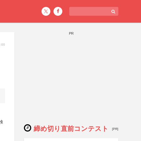
PR
:00
検
締め切り直前コンテスト
[PR]