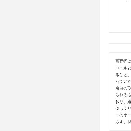
画面幅
ロール
るなど
ってい
余白の
られる
おり、
ゆっく
ーのオ
らず、