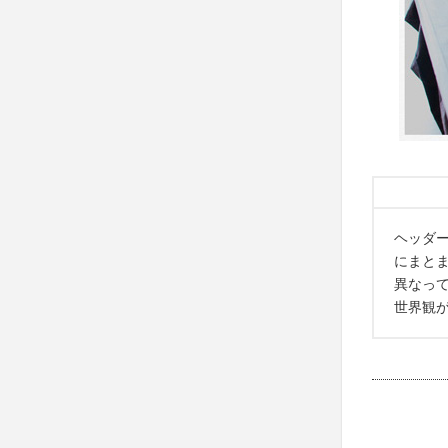
ヘッダ
にまと
異なっ
世界観