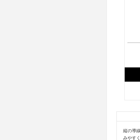
縦の導
みやす