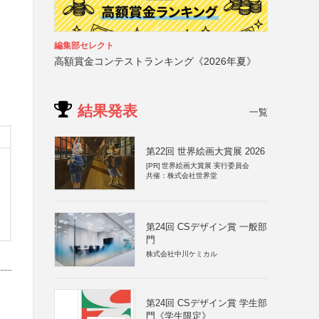
編集部セレクト
高額賞金コンテストランキング《2026年夏》
結果発表
一覧
第22回 世界絵画大賞展 2026
[PR]
世界絵画大賞展 実行委員会
共催：株式会社世界堂
第24回 CSデザイン賞 一般部
門
株式会社中川ケミカル
第24回 CSデザイン賞 学生部
門《学生限定》