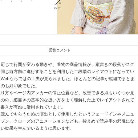
受賞コメント
に応じて行間が変わる動きや、着物の商品情報が、縦書きの段落がスク
と同じ縦方向に進行することを利用した二段階のレイアウトになってい
、Webならではの工夫が見られました。ほとんどの記事が縦組でまとま
たのも好印象でした。
取り方やページ内アンカーの停止位置など、改善できる点もいくつか見
ものの、縦書きの基本的な扱い方をよく理解した上でレイアウトされて
縦書きが有効に活用されています。
り読んでもらうための演出として使用したというフェードインやメニュ
ープン、クローズのアニメーションなども、控えめで読み手の邪魔にな
良い効果を生んでいるように思います。