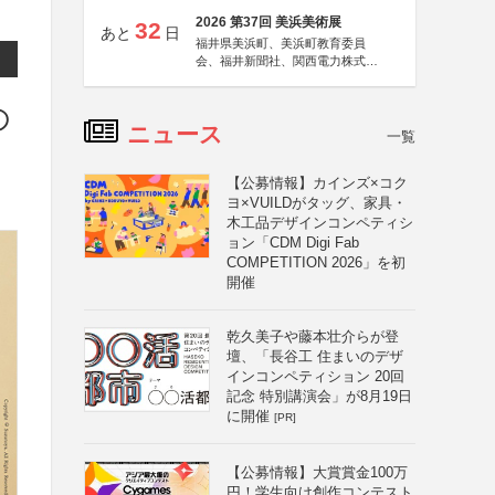
2026 第37回 美浜美術展
32
あと
日
福井県美浜町、美浜町教育委員
会、福井新聞社、関西電力株式会
社
の
ニュース
一覧
【公募情報】カインズ×コク
ヨ×VUILDがタッグ、家具・
木工品デザインコンペティシ
ョン「CDM Digi Fab
COMPETITION 2026」を初
開催
乾久美子や藤本壮介らが登
壇、「長谷工 住まいのデザ
インコンペティション 20回
記念 特別講演会」が8月19日
に開催
[PR]
【公募情報】大賞賞金100万
円！学生向け創作コンテスト