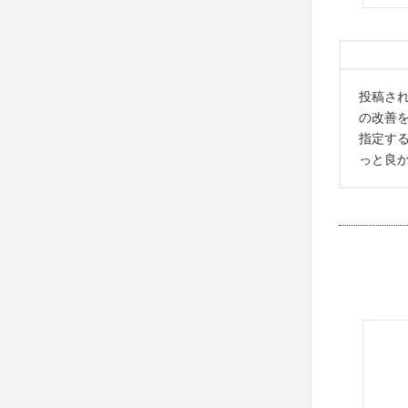
投稿さ
の改善を
指定す
っと良