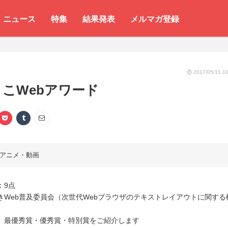
ニュース
特集
結果発表
メルマガ登録
2017/05/11 10
こWebアワード
アニメ・動画
：9点
きWeb普及委員会（次世代Webブラウザのテキストレイアウトに関する
、最優秀賞・優秀賞・特別賞をご紹介します