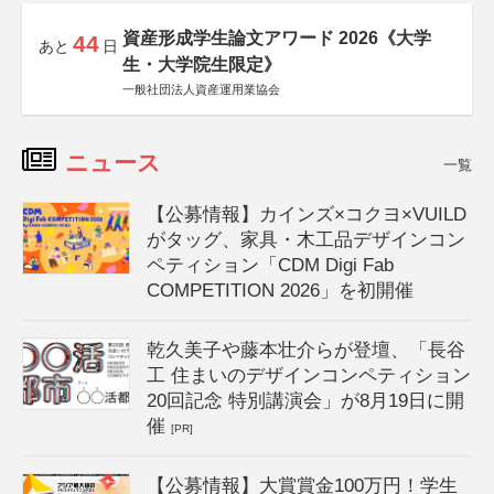
資産形成学生論文アワード 2026《大学
44
あと
日
生・大学院生限定》
一般社団法人資産運用業協会
ニュース
一覧
【公募情報】カインズ×コクヨ×VUILD
がタッグ、家具・木工品デザインコン
ペティション「CDM Digi Fab
COMPETITION 2026」を初開催
乾久美子や藤本壮介らが登壇、「長谷
工 住まいのデザインコンペティション
20回記念 特別講演会」が8月19日に開
催
[PR]
【公募情報】大賞賞金100万円！学生