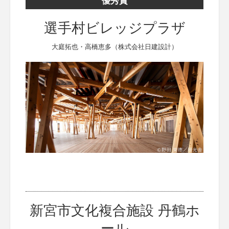
優秀賞
選手村ビレッジプラザ
大庭拓也・高橋恵多（株式会社日建設計）
新宮市文化複合施設 丹鶴ホ
ール