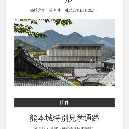
篠﨑亮平・笹岡 歩（株式会社山下設計）
佳作
熊本城特別見学通路
塚川 譲・堀 駿（株式会社日本設計）