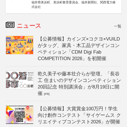
福井県美浜町、美浜町教育委員会、福井新聞社、関西電力株
式会社
ニュース
一覧
【公募情報】カインズ×コクヨ×VUILD
がタッグ、家具・木工品デザインコン
ペティション「CDM Digi Fab
COMPETITION 2026」を初開催
乾久美子や藤本壮介らが登壇、「長谷
工 住まいのデザインコンペティション
20回記念 特別講演会」が8月19日に開
催
[PR]
【公募情報】大賞賞金100万円！学生
向け創作コンテスト「サイゲームス ク
リエイティブコンテスト2026」が開催