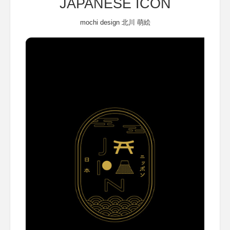
JAPANESE ICON
mochi design 北川 萌絵