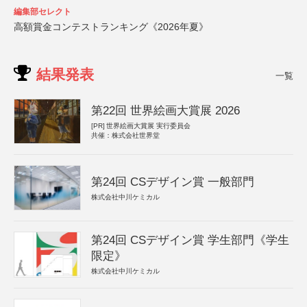
編集部セレクト
高額賞金コンテストランキング《2026年夏》
結果発表
一覧
第22回 世界絵画大賞展 2026
[PR]
世界絵画大賞展 実行委員会
共催：株式会社世界堂
第24回 CSデザイン賞 一般部門
株式会社中川ケミカル
第24回 CSデザイン賞 学生部門《学生
限定》
株式会社中川ケミカル