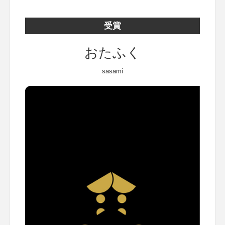
受賞
おたふく
sasami