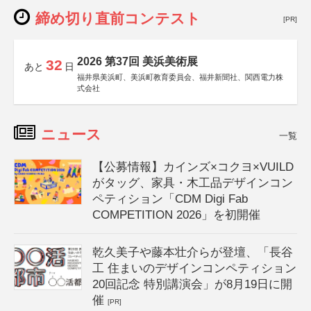
締め切り直前コンテスト
[PR]
2026 第37回 美浜美術展
32
あと
日
福井県美浜町、美浜町教育委員会、福井新聞社、関西電力株
式会社
ニュース
一覧
【公募情報】カインズ×コクヨ×VUILD
がタッグ、家具・木工品デザインコン
ペティション「CDM Digi Fab
COMPETITION 2026」を初開催
乾久美子や藤本壮介らが登壇、「長谷
工 住まいのデザインコンペティション
20回記念 特別講演会」が8月19日に開
催
[PR]