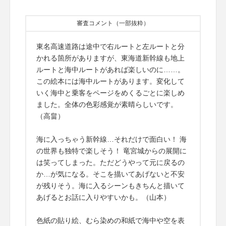
審査コメント（一部抜粋）
東名高速道路は途中で右ルートと左ルートと分
かれる箇所がありますが、東海道新幹線も地上
ルートと海中ルートがあれば楽しいのに……。
この絵本には海中ルートがあります。変化して
いく海中と乗客をページをめくるごとに楽しめ
ました。全体の色彩感覚が素晴らしいです。
（高畠）
海に入っちゃう新幹線…それだけで面白い！ 海
の世界も独特で楽しそう！ 竜宮城からの展開に
は笑ってしまった。ただどうやって元に戻るの
か…が気になる。そこを描いてあげないと不安
が残りそう。海に入るシーンもきちんと描いて
あげるとお話に入りやすいかも。（山本）
色紙の貼り絵、むら染めの和紙で海中や空を表