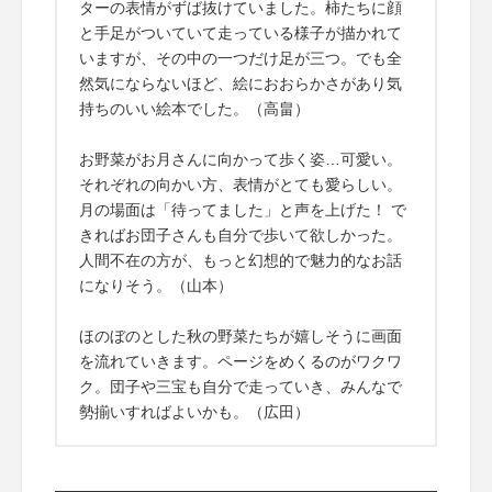
ターの表情がずば抜けていました。柿たちに顔
と手足がついていて走っている様子が描かれて
いますが、その中の一つだけ足が三つ。でも全
然気にならないほど、絵におおらかさがあり気
持ちのいい絵本でした。（高畠）
お野菜がお月さんに向かって歩く姿…可愛い。
それぞれの向かい方、表情がとても愛らしい。
月の場面は「待ってました」と声を上げた！ で
きればお団子さんも自分で歩いて欲しかった。
人間不在の方が、もっと幻想的で魅力的なお話
になりそう。（山本）
ほのぼのとした秋の野菜たちが嬉しそうに画面
を流れていきます。ページをめくるのがワクワ
ク。団子や三宝も自分で走っていき、みんなで
勢揃いすればよいかも。（広田）