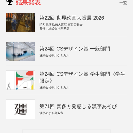
結果発表
一覧
第22回 世界絵画大賞展 2026
[PR]
世界絵画大賞展 実行委員会
共催：株式会社世界堂
第24回 CSデザイン賞 一般部門
株式会社中川ケミカル
第24回 CSデザイン賞 学生部門《学生
限定》
株式会社中川ケミカル
第71回 喜多方発感じる漢字あそび
漢字のまち喜多方