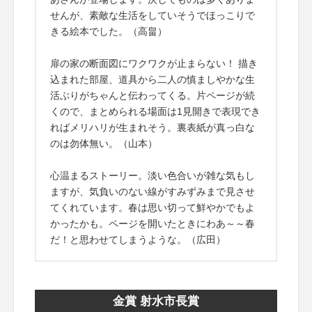
せんが、素敵な生活をしていそうでほっこりで
きる絵本でした。（高畠）
扉の家の断面図にワクワクが止まらない！ 描き
込まれた部屋、道具から二人の慎ましやかな生
活ぶりがちゃんと伝わってくる。片ページが続
くので、まとめられる場面は1見開きで表現でき
ればメリハリが生まれそう。裏表紙が真っ白な
のは勿体無い。（山本）
心温まるストーリー。淡い色合いが雑な気もし
ますが、気負いのない線がすみずみまで見させ
てくれています。春は思い切って鮮やかでもよ
かったかも。ページを開いたときにわあ～～春
だ！と思わせてしまうような。（広田）
金賞 射水市長賞