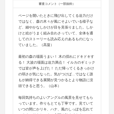
審査コメント（一部抜粋）
ページを開いたときに飛び出してくる迫力だけ
ではなく、森の木々が風にそよいでいる様子な
ど、細やかなしかけが目を見張りました。しか
けと絵がうまく組み合わさっていて、全体を通
してのストーリーも読み応えのあるものになっ
ていました。（高畠）
最初の森の場面うまい！ 木の揺れにドキドキす
る！ 大波の場面は迫力満点！ イルカのギミック
では皆が声を上げた！ ただ帰ってくるきっかけ
の弱さが気になった。気がつけば…ではなく誰
もが納得できる展開が見つかるとより物語に没
頭できると思う。（山本）
毎回気持ちのよいアングルの風景を見せてもら
っています。作りもとても丁寧です。見ていて
いつの間にかリキ、ハナ、風のしっぽを忘れて