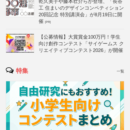
乾久美子や藤本壮介らが登壇、「長谷
工 住まいのデザインコンペティション
20回記念 特別講演会」が8月19日に開
催
[PR]
【公募情報】大賞賞金100万円！学生
向け創作コンテスト「サイゲームス ク
リエイティブコンテスト2026」が開催
特集
一覧