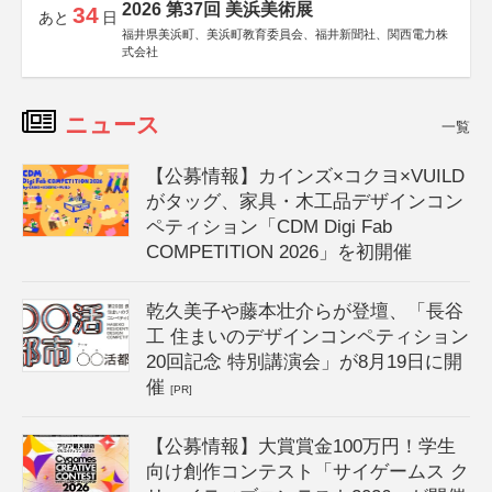
2026 第37回 美浜美術展
34
あと
日
福井県美浜町、美浜町教育委員会、福井新聞社、関西電力株
式会社
ニュース
一覧
【公募情報】カインズ×コクヨ×VUILD
がタッグ、家具・木工品デザインコン
ペティション「CDM Digi Fab
COMPETITION 2026」を初開催
乾久美子や藤本壮介らが登壇、「長谷
工 住まいのデザインコンペティション
20回記念 特別講演会」が8月19日に開
催
[PR]
【公募情報】大賞賞金100万円！学生
向け創作コンテスト「サイゲームス ク