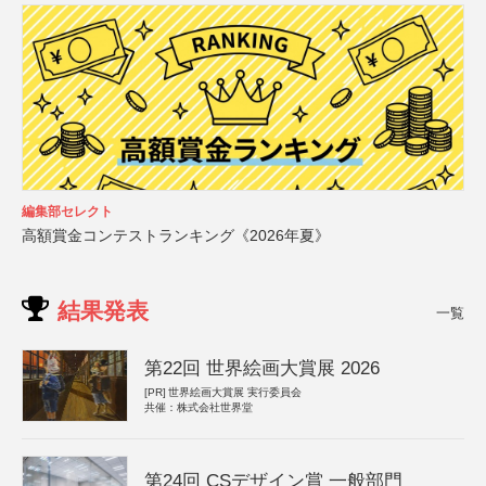
編集部セレクト
高額賞金コンテストランキング《2026年夏》
結果発表
一覧
第22回 世界絵画大賞展 2026
[PR]
世界絵画大賞展 実行委員会
共催：株式会社世界堂
第24回 CSデザイン賞 一般部門