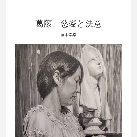
葛藤、慈愛と決意
藤本崇幸