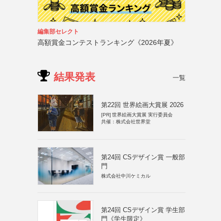
編集部セレクト
高額賞金コンテストランキング《2026年夏》
結果発表
一覧
第22回 世界絵画大賞展 2026
[PR]
世界絵画大賞展 実行委員会
共催：株式会社世界堂
第24回 CSデザイン賞 一般部
門
株式会社中川ケミカル
第24回 CSデザイン賞 学生部
門《学生限定》