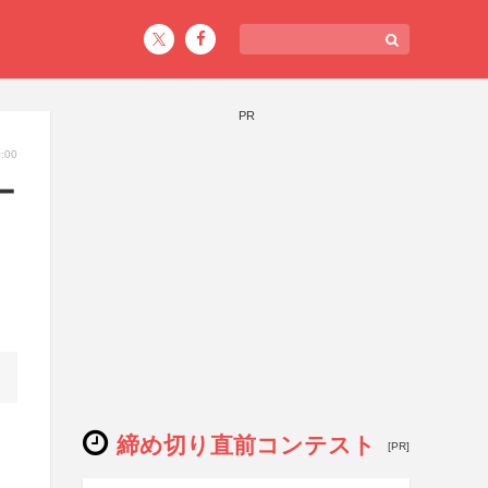
PR
:00
ー
締め切り直前コンテスト
[PR]