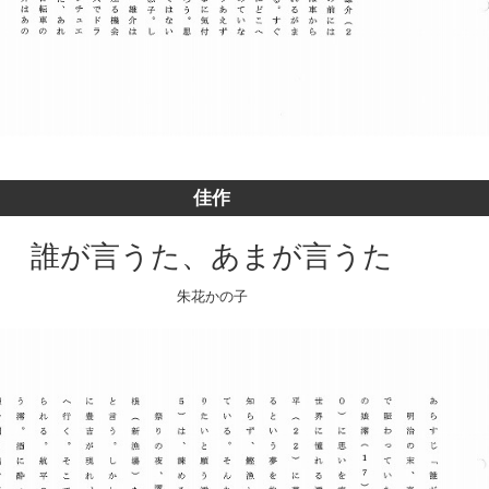
佳作
誰が言うた、あまが言うた
朱花かの子