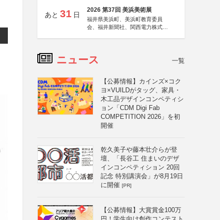
2026 第37回 美浜美術展
31
あと
日
福井県美浜町、美浜町教育委員
会、福井新聞社、関西電力株式会
社
ニュース
一覧
【公募情報】カインズ×コク
ヨ×VUILDがタッグ、家具・
木工品デザインコンペティシ
ョン「CDM Digi Fab
COMPETITION 2026」を初
開催
乾久美子や藤本壮介らが登
壇、「長谷工 住まいのデザ
インコンペティション 20回
記念 特別講演会」が8月19日
に開催
[PR]
【公募情報】大賞賞金100万
円！学生向け創作コンテスト