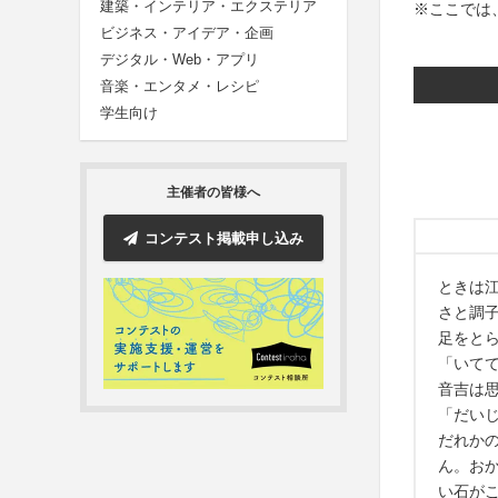
建築・インテリア・エクステリア
※ここでは
ビジネス・アイデア・企画
デジタル・Web・アプリ
音楽・エンタメ・レシピ
学生向け
主催者の皆様へ
コンテスト掲載申し込み
ときは
さと調
足をと
「いて
音吉は
「だい
だれか
ん。お
い石が