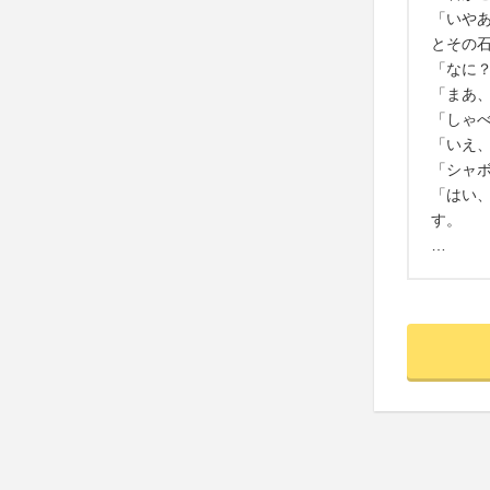
「いや
とその
「なに？
「まあ
「しゃ
「いえ
「シャ
「はい
す。
…