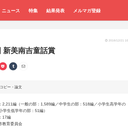
ニュース
特集
結果発表
メルマガ登録
2016/12/21 10
回 新美南吉童話賞
コピー・論文
2,211編（一般の部：1,589編／中学生の部：518編／小学生高学年の
／小学生低学年の部：51編）
17編
市教育委員会