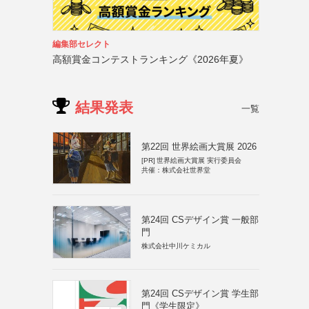
編集部セレクト
高額賞金コンテストランキング《2026年夏》
結果発表
一覧
第22回 世界絵画大賞展 2026
[PR]
世界絵画大賞展 実行委員会
共催：株式会社世界堂
第24回 CSデザイン賞 一般部
門
株式会社中川ケミカル
第24回 CSデザイン賞 学生部
門《学生限定》