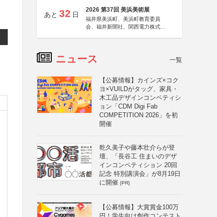
2026 第37回 美浜美術展
32
あと
日
福井県美浜町、美浜町教育委員
会、福井新聞社、関西電力株式会
社
ニュース
一覧
【公募情報】カインズ×コク
ヨ×VUILDがタッグ、家具・
木工品デザインコンペティシ
ョン「CDM Digi Fab
COMPETITION 2026」を初
開催
乾久美子や藤本壮介らが登
壇、「長谷工 住まいのデザ
インコンペティション 20回
記念 特別講演会」が8月19日
に開催
[PR]
【公募情報】大賞賞金100万
円！学生向け創作コンテスト