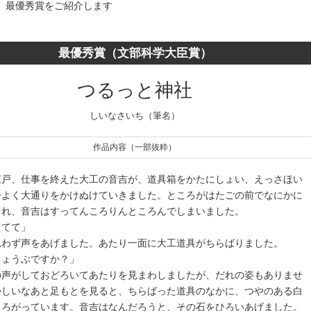
、最優秀賞をご紹介します
最優秀賞（文部科学大臣賞）
つるっと神社
しいなさいち（筆名）
作品内容（一部抜粋）
江戸、仕事を終えた大工の音吉が、道具箱をかたにしょい、えっさほい
子よく大通りをかけぬけていきました。ところがはたごの前でなにかに
られ、音吉はすってんころりんところんでしまいました。
ててて」
思わず声をあげました。あたり一面に大工道具がちらばりました。
じょうぶですか？」
の声がしておどろいてあたりを見まわしましたが、だれの姿もありませ
かしいなあと足もとを見ると、ちらばった道具のなかに、つやのある白
ころがっています。音吉はなんだろうと、その石をひろいあげました。