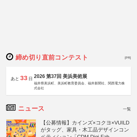
締め切り直前コンテスト
[PR]
2026 第37回 美浜美術展
33
あと
日
福井県美浜町、美浜町教育委員会、福井新聞社、関西電力株
式会社
ニュース
一覧
【公募情報】カインズ×コクヨ×VUILD
がタッグ、家具・木工品デザインコン
ペティション「CDM Digi Fab