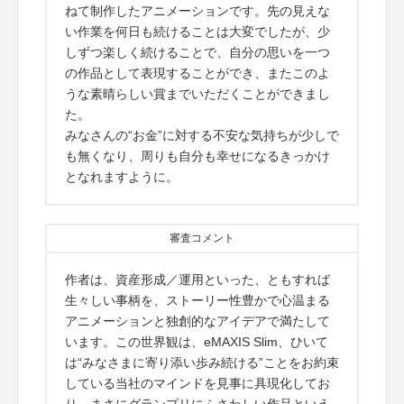
ねて制作したアニメーションです。先の見えな
い作業を何日も続けることは大変でしたが、少
しずつ楽しく続けることで、自分の思いを一つ
の作品として表現することができ、またこのよ
うな素晴らしい賞までいただくことができまし
た。
みなさんの“お金”に対する不安な気持ちが少しで
も無くなり、周りも自分も幸せになるきっかけ
となれますように。
審査コメント
作者は、資産形成／運用といった、ともすれば
生々しい事柄を、ストーリー性豊かで心温まる
アニメーションと独創的なアイデアで満たして
います。この世界観は、eMAXIS Slim、ひいて
は“みなさまに寄り添い歩み続ける”ことをお約束
している当社のマインドを見事に具現化してお
り、まさにグランプリにふさわしい作品といえ