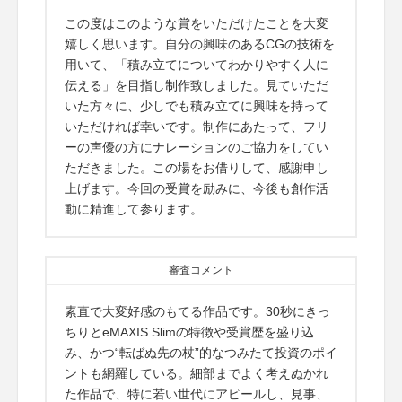
この度はこのような賞をいただけたことを大変
嬉しく思います。自分の興味のあるCGの技術を
用いて、「積み立てについてわかりやすく人に
伝える」を目指し制作致しました。見ていただ
いた方々に、少しでも積み立てに興味を持って
いただければ幸いです。制作にあたって、フリ
ーの声優の方にナレーションのご協力をしてい
ただきました。この場をお借りして、感謝申し
上げます。今回の受賞を励みに、今後も創作活
動に精進して参ります。
審査コメント
素直で大変好感のもてる作品です。30秒にきっ
ちりとeMAXIS Slimの特徴や受賞歴を盛り込
み、かつ“転ばぬ先の杖”的なつみたて投資のポイ
ントも網羅している。細部までよく考えぬかれ
た作品で、特に若い世代にアピールし、見事、