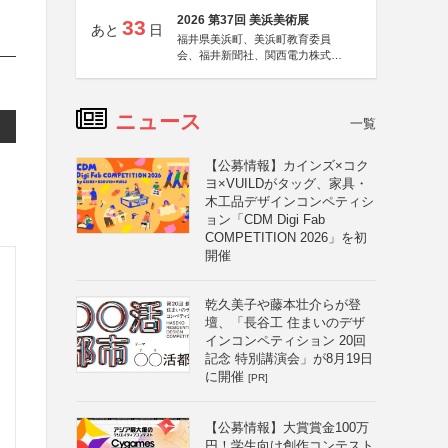
2026 第37回 美浜美術展
33
あと
日
福井県美浜町、美浜町教育委員
会、福井新聞社、関西電力株式会
社
ニュース
一覧
【公募情報】カインズ×コク
ヨ×VUILDがタッグ、家具・
木工品デザインコンペティシ
ョン「CDM Digi Fab
COMPETITION 2026」を初
開催
乾久美子や藤本壮介らが登
壇、「長谷工 住まいのデザ
インコンペティション 20回
記念 特別講演会」が8月19日
に開催
[PR]
【公募情報】大賞賞金100万
円！学生向け創作コンテスト