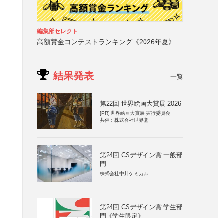
編集部セレクト
高額賞金コンテストランキング《2026年夏》
結果発表
一覧
第22回 世界絵画大賞展 2026
[PR]
世界絵画大賞展 実行委員会
共催：株式会社世界堂
第24回 CSデザイン賞 一般部
門
株式会社中川ケミカル
第24回 CSデザイン賞 学生部
門《学生限定》