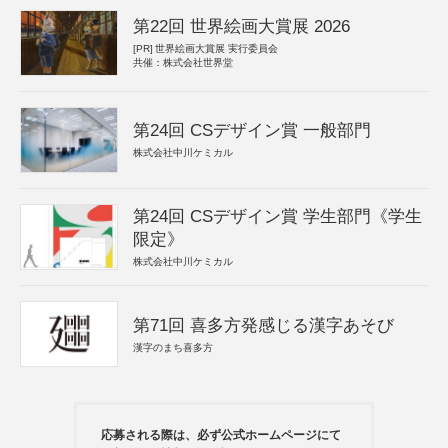
第22回 世界絵画大賞展 2026
[PR]
世界絵画大賞展 実行委員会
共催：株式会社世界堂
第24回 CSデザイン賞 一般部門
株式会社中川ケミカル
第24回 CSデザイン賞 学生部門《学生
限定》
株式会社中川ケミカル
第71回 喜多方発感じる漢字あそび
漢字のまち喜多方
応募される際は、必ず公式ホームページにて