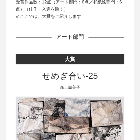
受賞作品数：12点（アート部門：6点／和紙絵部門：6
点）（佳作・入選を除く）
※ここでは、大賞をご紹介します
アート部門
大賞
せめぎ合い-25
森上壽美子