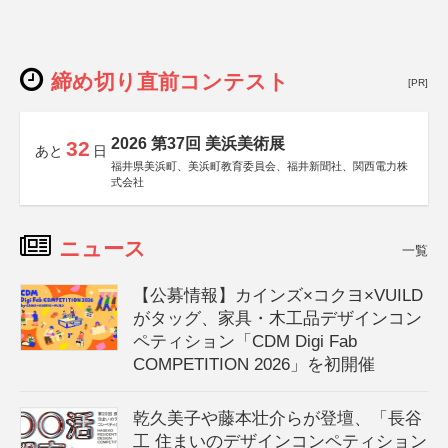
締め切り直前コンテスト
[PR]
2026 第37回 美浜美術展
32
あと
日
福井県美浜町、美浜町教育委員会、福井新聞社、関西電力株
式会社
ニュース
一覧
【公募情報】カインズ×コクヨ×VUILD
がタッグ、家具・木工品デザインコン
ペティション「CDM Digi Fab
COMPETITION 2026」を初開催
乾久美子や藤本壮介らが登壇、「長谷
工 住まいのデザインコンペティション