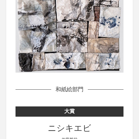
和紙絵部門
大賞
ニシキエビ