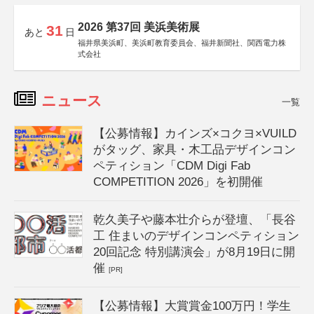
2026 第37回 美浜美術展
31
あと
日
福井県美浜町、美浜町教育委員会、福井新聞社、関西電力株
式会社
ニュース
一覧
【公募情報】カインズ×コクヨ×VUILD
がタッグ、家具・木工品デザインコン
ペティション「CDM Digi Fab
COMPETITION 2026」を初開催
乾久美子や藤本壮介らが登壇、「長谷
工 住まいのデザインコンペティション
20回記念 特別講演会」が8月19日に開
催
[PR]
【公募情報】大賞賞金100万円！学生