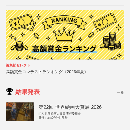
編集部セレクト
高額賞金コンテストランキング《2026年夏》
結果発表
一覧
第22回 世界絵画大賞展 2026
[PR]
世界絵画大賞展 実行委員会
共催：株式会社世界堂