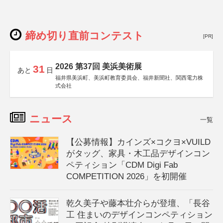
締め切り直前コンテスト
[PR]
2026 第37回 美浜美術展
31
あと
日
福井県美浜町、美浜町教育委員会、福井新聞社、関西電力株
式会社
ニュース
一覧
【公募情報】カインズ×コクヨ×VUILD
がタッグ、家具・木工品デザインコン
ペティション「CDM Digi Fab
COMPETITION 2026」を初開催
乾久美子や藤本壮介らが登壇、「長谷
工 住まいのデザインコンペティション