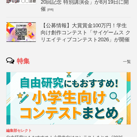
20回記念 特別講演会」が8月19日に開
催
[PR]
【公募情報】大賞賞金100万円！学生
向け創作コンテスト「サイゲームス ク
リエイティブコンテスト2026」が開催
特集
一覧
編集部セレクト