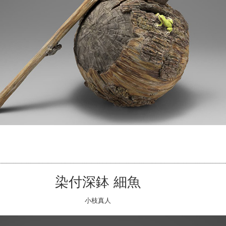
染付深鉢 細魚
小枝真人