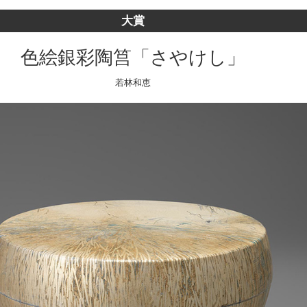
大賞
色絵銀彩陶筥「さやけし」
若林和恵