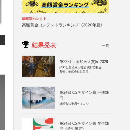
編集部セレクト
高額賞金コンテストランキング《2026年夏》
結果発表
一覧
第22回 世界絵画大賞展 2026
[PR]
世界絵画大賞展 実行委員会
共催：株式会社世界堂
第24回 CSデザイン賞 一般部
門
株式会社中川ケミカル
第24回 CSデザイン賞 学生部
門《学生限定》