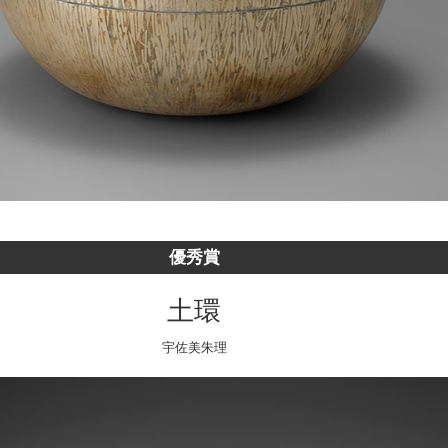
優秀賞
土環
宇佐美朱理