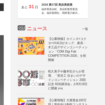
2026 第37回 美浜美術展
31
あと
日
福井県美浜町、美浜町教育委員
会、福井新聞社、関西電力株式会
社
ニュース
一覧
【公募情報】カインズ×コク
ヨ×VUILDがタッグ、家具・
木工品デザインコンペティシ
ョン「CDM Digi Fab
COMPETITION 2026」を初
開催
乾久美子や藤本壮介らが登
壇、「長谷工 住まいのデザ
インコンペティション 20回
記念 特別講演会」が8月19日
に開催
[PR]
【公募情報】大賞賞金100万
円！学生向け創作コンテスト