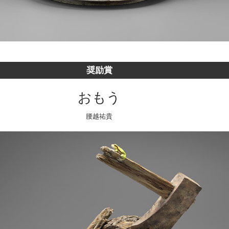
奨励賞
おもう
腰越祐貴