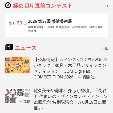
締め切り直前コンテスト
[PR]
2026 第37回 美浜美術展
31
あと
日
福井県美浜町、美浜町教育委員会、福井新聞社、関西電力株
式会社
ニュース
一覧
【公募情報】カインズ×コクヨ×VUILD
がタッグ、家具・木工品デザインコン
ペティション「CDM Digi Fab
COMPETITION 2026」を初開催
乾久美子や藤本壮介らが登壇、「長谷
工 住まいのデザインコンペティション
20回記念 特別講演会」が8月19日に開
催
[PR]