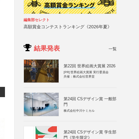
編集部セレクト
高額賞金コンテストランキング《2026年夏》
結果発表
一覧
第22回 世界絵画大賞展 2026
[PR]
世界絵画大賞展 実行委員会
共催：株式会社世界堂
第24回 CSデザイン賞 一般部
門
株式会社中川ケミカル
第24回 CSデザイン賞 学生部
門《学生限定》