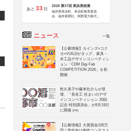
2026 第37回 美浜美術展
33
あと
日
福井県美浜町、美浜町教育委員
会、福井新聞社、関西電力株式会
社
ニュース
一覧
【公募情報】カインズ×コク
ヨ×VUILDがタッグ、家具・
木工品デザインコンペティシ
ョン「CDM Digi Fab
COMPETITION 2026」を初
開催
乾久美子や藤本壮介らが登
壇、「長谷工 住まいのデザ
インコンペティション 20回
記念 特別講演会」が8月19日
に開催
[PR]
【公募情報】大賞賞金100万
円！学生向け創作コンテスト