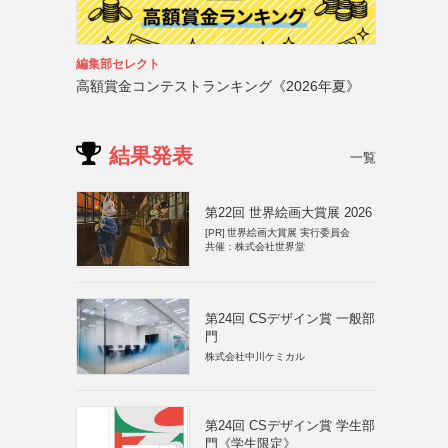
編集部セレクト
高額賞金コンテストランキング《2026年夏》
結果発表
一覧
第22回 世界絵画大賞展 2026
[PR]
世界絵画大賞展 実行委員会
共催：株式会社世界堂
第24回 CSデザイン賞 一般部
門
株式会社中川ケミカル
第24回 CSデザイン賞 学生部
門《学生限定》