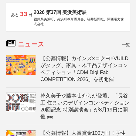
2026 第37回 美浜美術展
33
あと
日
福井県美浜町、美浜町教育委員会、福井新聞社、関西電力株
式会社
ニュース
一覧
【公募情報】カインズ×コクヨ×VUILD
がタッグ、家具・木工品デザインコン
ペティション「CDM Digi Fab
COMPETITION 2026」を初開催
乾久美子や藤本壮介らが登壇、「長谷
工 住まいのデザインコンペティション
20回記念 特別講演会」が8月19日に開
催
[PR]
【公募情報】大賞賞金100万円！学生