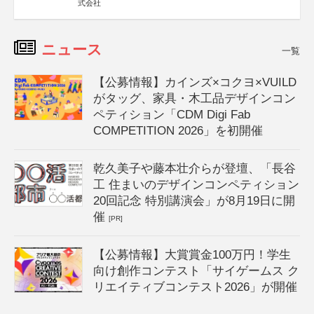
式会社
ニュース
一覧
【公募情報】カインズ×コクヨ×VUILD
がタッグ、家具・木工品デザインコン
ペティション「CDM Digi Fab
COMPETITION 2026」を初開催
乾久美子や藤本壮介らが登壇、「長谷
工 住まいのデザインコンペティション
20回記念 特別講演会」が8月19日に開
催
[PR]
【公募情報】大賞賞金100万円！学生
向け創作コンテスト「サイゲームス ク
リエイティブコンテスト2026」が開催