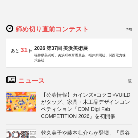
締め切り直前コンテスト
[PR]
2026 第37回 美浜美術展
31
あと
日
福井県美浜町、美浜町教育委員会、福井新聞社、関西電力株
式会社
ニュース
一覧
【公募情報】カインズ×コクヨ×VUILD
がタッグ、家具・木工品デザインコン
ペティション「CDM Digi Fab
COMPETITION 2026」を初開催
乾久美子や藤本壮介らが登壇、「長谷