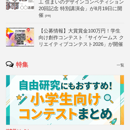
工 住まいのデザインコンペティション
20回記念 特別講演会」が8月19日に開
催
[PR]
【公募情報】大賞賞金100万円！学生
向け創作コンテスト「サイゲームス ク
リエイティブコンテスト2026」が開催
特集
一覧