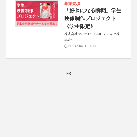
募集要項
「好きになる瞬間」学生
映像制作プロジェクト
《学生限定》
株式会社マイナビ、GMOメディア株
式会社
特別協賛：株式会社JDN／コンテスト
2024/04/16 10:00
情報サイト「登竜門」
PR