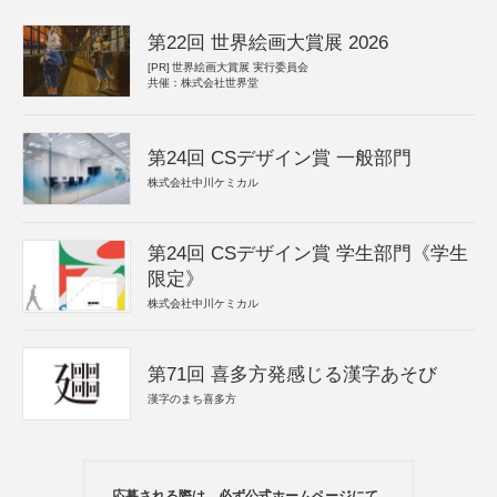
第22回 世界絵画大賞展 2026
[PR]
世界絵画大賞展 実行委員会
共催：株式会社世界堂
第24回 CSデザイン賞 一般部門
株式会社中川ケミカル
第24回 CSデザイン賞 学生部門《学生
限定》
株式会社中川ケミカル
第71回 喜多方発感じる漢字あそび
漢字のまち喜多方
応募される際は、必ず公式ホームページにて