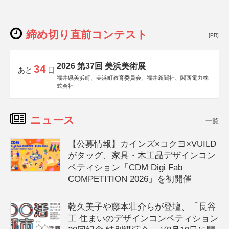
締め切り直前コンテスト
[PR]
2026 第37回 美浜美術展
34
あと
日
福井県美浜町、美浜町教育委員会、福井新聞社、関西電力株
式会社
ニュース
一覧
【公募情報】カインズ×コクヨ×VUILD
がタッグ、家具・木工品デザインコン
ペティション「CDM Digi Fab
COMPETITION 2026」を初開催
乾久美子や藤本壮介らが登壇、「長谷
工 住まいのデザインコンペティション