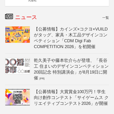
式会社
ニュース
一覧
【公募情報】カインズ×コクヨ×VUILD
がタッグ、家具・木工品デザインコン
ペティション「CDM Digi Fab
COMPETITION 2026」を初開催
乾久美子や藤本壮介らが登壇、「長谷
工 住まいのデザインコンペティション
20回記念 特別講演会」が8月19日に開
催
[PR]
【公募情報】大賞賞金100万円！学生
向け創作コンテスト「サイゲームス ク
リエイティブコンテスト2026」が開催