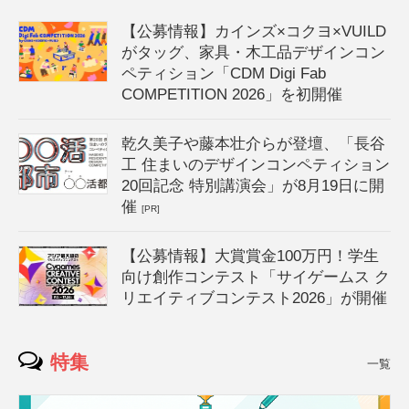
【公募情報】カインズ×コクヨ×VUILD
がタッグ、家具・木工品デザインコン
ペティション「CDM Digi Fab
COMPETITION 2026」を初開催
乾久美子や藤本壮介らが登壇、「長谷
工 住まいのデザインコンペティション
20回記念 特別講演会」が8月19日に開
催
[PR]
【公募情報】大賞賞金100万円！学生
向け創作コンテスト「サイゲームス ク
リエイティブコンテスト2026」が開催
特集
一覧