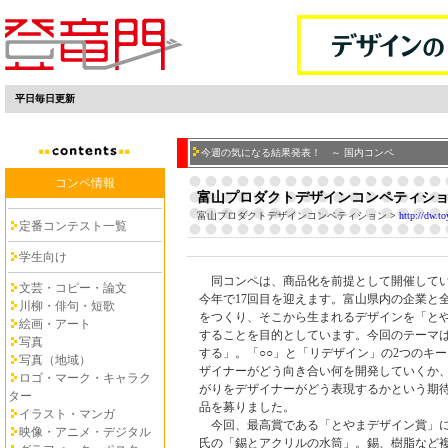
平日毎日更新
今週の気になる結果発表！ ～ 国内コンペ
コンペ情報
富山プロダクトデザインコンペティション 
富山プロダクトデザインコンペティション
>
http://dw.t
定番コンテスト一覧
学生向け
同コンペは、商品化を前提として開催してい
文芸・コピー・論文
今年で17回目を迎えます。富山県内の企業と
川柳・俳句・短歌
をつくり、そこから生まれるデザインを「と
絵画・アート
することを目的としています。今回のテーマは
写真
する」。「○○」と「リデザイン」の2つのキ
写真（地域）
ザイナーがどう向き合い何を開発していくか
ロゴ・マーク・キャラク
がりをデザイナーがどう表現するかという期
ター
品を募りました。
イラスト・マンガ
今回、最高賞である「とやまデザイン賞」に
映像・アニメ・デジタル
氏の「錫とアクリルの水筒」。錫、樹脂など