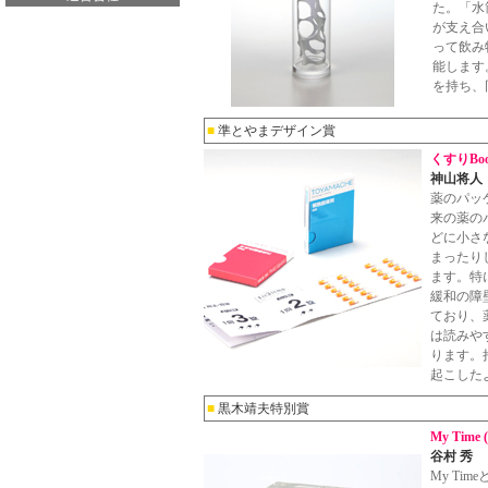
た。「水
が支え合
って飲み
能します
を持ち、
■
準とやまデザイン賞
くすりBo
神山将人
薬のパッ
来の薬の
どに小さ
まったり
ます。特
緩和の障
ており、
は読みや
ります。
起こした
■
黒木靖夫特別賞
My Time (
谷村 秀
My T