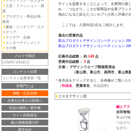
グラフィック・ポスター
ザインを提案することによって、企業間の新
工芸・ファッション・雑
れ、「つながり」こそが新商品や企業ブラン
貨
強みになると訴えたコンセプトが高く評価さ
プロダクト・商品企画・
家具
ここでは、入賞作品3点をご紹介します。
建築・インテリア・エク
ステリア
過去の受賞作品
アイデア・企画
富山プロダクトデザインコンペティション 200
エンターテインメント
富山プロダクトデザインコンペティション 200
その他
メルマガ購読
149
応募作品総数： 約
点
3
受賞作品総数：
点
COMPE WEEKLY
主催： デザインウエーブ開催委員会
コンテスト結果
（富山県、富山市、高岡市、富山県新
コンテスト結果発表一覧
＊
各作品をクリックすると、全画像がご覧いた
（
作品名
、
受賞者名
、
作品説明
）
登竜門とは
掲載・広告依頼
■
とやまデザイン賞
主催をお考えの皆様へ
錫とアク
作品の権利／著作権
吉田智哉
サイト利用規定
富山の強
個人情報保護方針
つながり
ながり」
運営会社