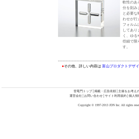
軟性のあ
分を刻み
と必要な
わせが行
フォルム
してあり
く、ゆる
些細で限
す。
●
その他、詳しい内容は
富山プロダクトデザイン
登竜門トップ
│
掲載・広告依頼
│
主催をお考え
運営会社
│
お問い合わせ
│
サイト利用規約
│
個人情
Copyright © 1997-2013 JDN Inc. All rights rese