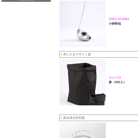
TATE OTAMA
小林幹也
■
準とやまデザイン賞
スミバコ
参（MILE）
■
黒木靖夫特別賞