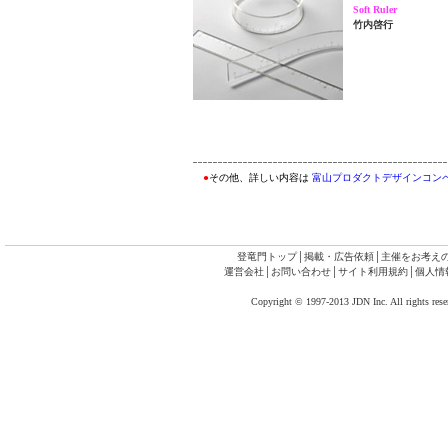
Soft Ruler
竹内啓行
●
その他、詳しい内容は
富山プロダクトデザインコンペ
登竜門トップ
│
掲載・広告依頼
│
主催をお考え
運営会社
│
お問い合わせ
│
サイト利用規約
│
個人情
Copyright © 1997-2013 JDN Inc. All rights rese