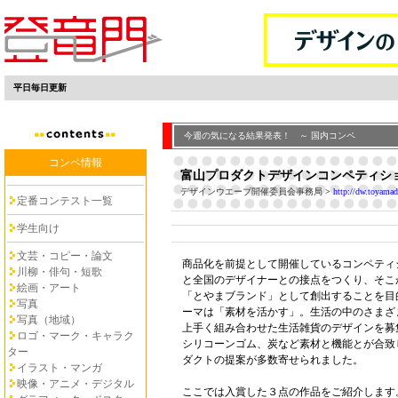
平日毎日更新
今週の気になる結果発表！ ～ 国内コンペ
コンペ情報
富山プロダクトデザインコンペティション
デザインウエーブ開催委員会事務局
>
http://dw.toyamad
定番コンテスト一覧
学生向け
文芸・コピー・論文
商品化を前提として開催しているコンペティ
川柳・俳句・短歌
と全国のデザイナーとの接点をつくり、そこ
絵画・アート
「とやまブランド」として創出することを目
写真
ーマは「素材を活かす」。生活の中のさまざ
写真（地域）
上手く組み合わせた生活雑貨のデザインを募
ロゴ・マーク・キャラク
シリコーンゴム、炭など素材と機能とが合致
ター
ダクトの提案が多数寄せられました。
イラスト・マンガ
映像・アニメ・デジタル
ここでは入賞した３点の作品をご紹介します