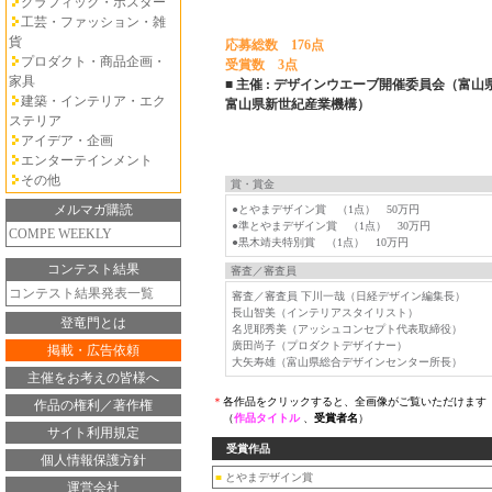
グラフィック・ポスター
工芸・ファッション・雑
貨
応募総数 176点
プロダクト・商品企画・
受賞数 3点
家具
■ 主催 : デザインウエーブ開催委員会（富
建築・インテリア・エク
富山県新世紀産業機構）
ステリア
アイデア・企画
エンターテインメント
その他
賞・賞金
メルマガ購読
●とやまデザイン賞 （1点） 50万円
●準とやまデザイン賞 （1点） 30万円
COMPE WEEKLY
●黒木靖夫特別賞 （1点） 10万円
コンテスト結果
審査／審査員
コンテスト結果発表一覧
審査／審査員 下川一哉（日経デザイン編集長）
長山智美（インテリアスタイリスト）
登竜門とは
名児耶秀美（アッシュコンセプト代表取締役）
廣田尚子（プロダクトデザイナー）
掲載・広告依頼
大矢寿雄（富山県総合デザインセンター所長）
主催をお考えの皆様へ
＊
各作品をクリックすると、全画像がご覧いただけます
作品の権利／著作権
（
作品タイトル
、
受賞者名
）
サイト利用規定
受賞作品
個人情報保護方針
■
とやまデザイン賞
運営会社