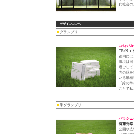
代社会の
デザインコンペ
■
グランプリ
Tokyo Gre
TRsN
都内には
環境は同
過ごして
内の緑を
いる動植
「緑の辞
ことで私
■
準グランプリ
パラシュ
斉藤秀幸
公園や広