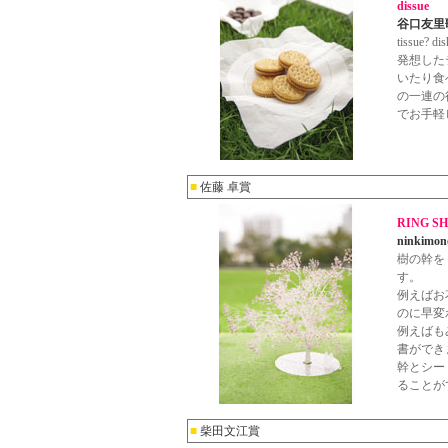
dissue
谷口友里
tissu
発想した
いたり食
の一連の
でお手軽
■
佐藤 卓賞
RING S
ninkimon
樹の幹を
す。
例えばお
のに早変
例えばも
書ができ
幹とシー
ることが
■
柴田文江賞