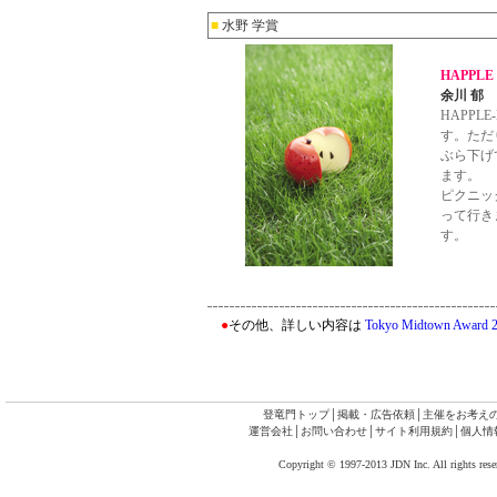
■
水野 学賞
HAPPLE
余川 郁
HAPPL
す。ただ
ぶら下げ
ます。
ピクニッ
って行き
す。
●
その他、詳しい内容は
Tokyo Midtown Award 
登竜門トップ
│
掲載・広告依頼
│
主催をお考え
運営会社
│
お問い合わせ
│
サイト利用規約
│
個人情
Copyright © 1997-2013 JDN Inc. All rights rese