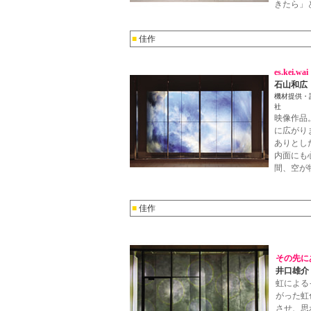
きたら」
■
佳作
es.kei.wai
石山和広
機材提供・
社
映像作品
に広がり
ありとし
内面にも
間、空が
■
佳作
その先に
井口雄介
虹による
がった虹
させ、思