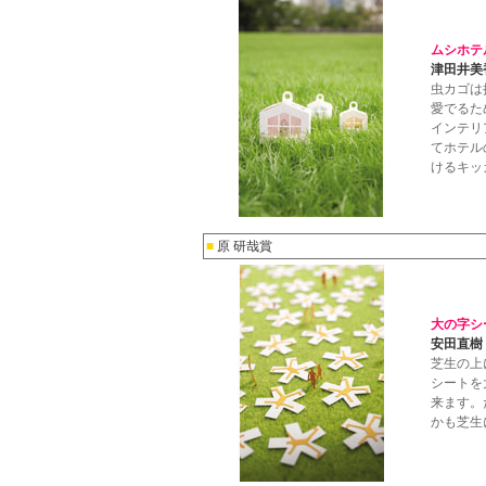
ムシホテ
津田井美
虫カゴは
愛でるた
インテリ
てホテル
けるキッ
■
原 研哉賞
大の字シ
安田直樹
芝生の上
シートを
来ます。
かも芝生