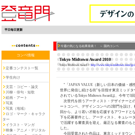
平日毎日更新
今週の気になる結果発表！ ～ 国内コンペ
コンペ情報
Tokyo Midtown Award 2010
Tokyo Midtown Award
>
http://www.tokyo-midtown.com/jp/
定番コンテスト一覧
学生向け
"「JAPAN VALUE（新しい日本の価値・
文芸・コピー・論文
世界に発信し続ける街"を目指す東京ミッドタ
川柳・俳句・短歌
されているTokyo Midtown Awardは、今年
絵画・アート
次世代を担うアーティスト・デザイナーとの
写真
ートコンペ、デザインコンペの2部門を設け、
写真（地域）
回から、より若い才能を応援するアワードとな
ロゴ・マーク・キャラク
下を応募要件とし、アーティスト、キュレー
ター
で活躍する審査員を迎え、厳正なる審査のもと
イラスト・マンガ
した。
映像・アニメ・デジタル
今回受賞された作品は、東京ミッドタウン「