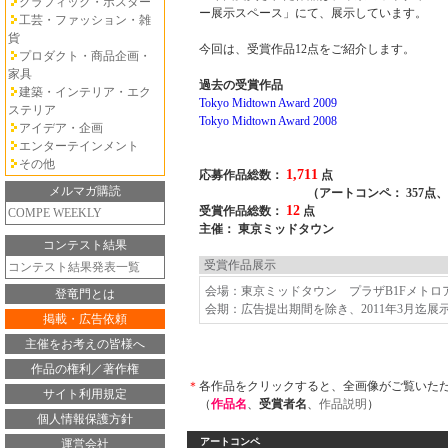
グラフィック・ポスター
ー展示スペース」にて、展示しています。
工芸・ファッション・雑
貨
今回は、受賞作品12点をご紹介します。
プロダクト・商品企画・
家具
過去の受賞作品
建築・インテリア・エク
Tokyo Midtown Award 2009
ステリア
Tokyo Midtown Award 2008
アイデア・企画
エンターテインメント
その他
1,711
応募作品総数：
点
メルマガ購読
（アートコンペ： 357点、デザイン
12
受賞作品総数：
点
COMPE WEEKLY
主催： 東京ミッドタウン
コンテスト結果
受賞作品展示
コンテスト結果発表一覧
会場：東京ミッドタウン プラザB1Fメトロ
登竜門とは
会期：広告提出期間を除き、2011年3月迄展
掲載・広告依頼
主催をお考えの皆様へ
作品の権利／著作権
＊
各作品をクリックすると、全画像がご覧いた
サイト利用規定
（
作品名
、
受賞者名
、
作品説明
）
個人情報保護方針
アートコンペ
運営会社