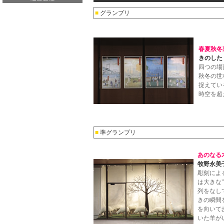
■
グランプリ
春夏秋冬
きのした
四つの場
秋冬の世
捉えてい
時空を超
■
準グランプリ
あのなる
牧野永美
彫刻によ
は大きな
列をなし
きの瞬間
を向いて
いた羊が