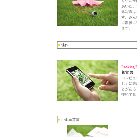
り空に投
あいだ、
念写真は
す。みん
に散歩に
ます。
■
佳作
Looking 
眞宮 啓
コンピュ
し」に最
とがある
技術で見
■
小山薫堂賞