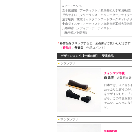
●アートコンペ
五十嵐威暢（アーティスト／多摩美術大学客員教授
児島やよい（フリーランス・キュレーター／ライタ
清水敏男（東京ミッドタウンアートワークディレク
中山ダイスケ（アーティスト／東北芸術工科大学教
八谷和彦（メディア・アーティスト）
（敬称略／50音順）
＊
各作品をクリックすると、全画像がご覧いただけます
（
作品名
、
作者名
、
作品コメント
）
デザインコンペ【一般の部】 受賞作品
■
グランプリ
チョンマゲ羊羹
南 政宏
大阪府出身
日本では、人に何か
たっぷりに言うのが
をデザインした。「
がら、この羊羹を渡
そんな、ニッポンな
ゲ。
■
準グランプリ
笹船DISH