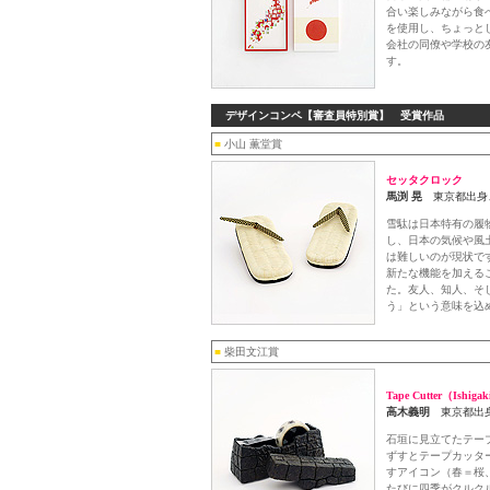
合い楽しみながら食
を使用し、ちょっと
会社の同僚や学校の
す。
デザインコンペ【審査員特別賞】 受賞作品
■
小山 薫堂賞
セッタクロック
馬渕 晃
東京都出身
雪駄は日本特有の履
し、日本の気候や風
は難しいのが現状で
新たな機能を加える
た。友人、知人、そ
う」という意味を込
■
柴田文江賞
Tape Cutter（Ishiga
高木義明
東京都出
石垣に見立てたテー
ずすとテープカッタ
すアイコン（春＝桜
たびに四季がクルク