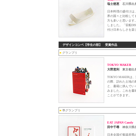
塩士慈恵
石川県出身
日本料理の盛付けは
界の国々と比較して
方も多いと思います
しました。「笹船DI
付け日本らしさを楽
デザインコンペ【学生の部】 受賞作品
■
グランプリ
TOKYO MAKER
大野恵利
東京都出
TOKYO MAKE
の際、訪れた土地の
と、書籍に挟んでい
みました。これを書
ことができます。
■
準グランプリ
EAT JAPAN Candy
田中千尋
神奈川県
日本全国47都道府