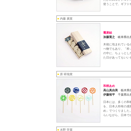
使うことで、ギフト
■
内藤 廣賞
蕎麦結
加藤寛之
岐阜県出身
木箱に包まれている
べ物でもあり、「粋
の中に、ちょっとし
た日があってもいい
■
原 研哉賞
和柄あめ
高山真由美
栃木県出
伊藤裕平
千葉県出
日本には、多くの和
を、日本人特有の感
め」でつくりました
らいながら、日本で
■
水野 学賞