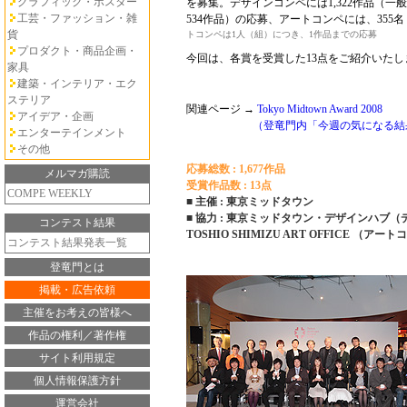
グラフィック・ポスター
を募集。デザインコンペには1,322作品（一
工芸・ファッション・雑
534作品）の応募、アートコンペには、355
貨
トコンペは1人（組）につき、1作品までの応募
プロダクト・商品企画・
今回は、各賞を受賞した13点をご紹介いたし
家具
建築・インテリア・エク
ステリア
関連ページ →
Tokyo Midtown Award 2008
アイデア・企画
（登竜門内「今週の気になる結
エンターテインメント
その他
応募総数 : 1,677作品
メルマガ購読
受賞作品数 : 13点
COMPE WEEKLY
■ 主催 : 東京ミッドタウン
■ 協力 : 東京ミッドタウン・デザインハブ
コンテスト結果
TOSHIO SHIMIZU ART OFFICE （アー
コンテスト結果発表一覧
登竜門とは
掲載・広告依頼
主催をお考えの皆様へ
作品の権利／著作権
サイト利用規定
個人情報保護方針
運営会社