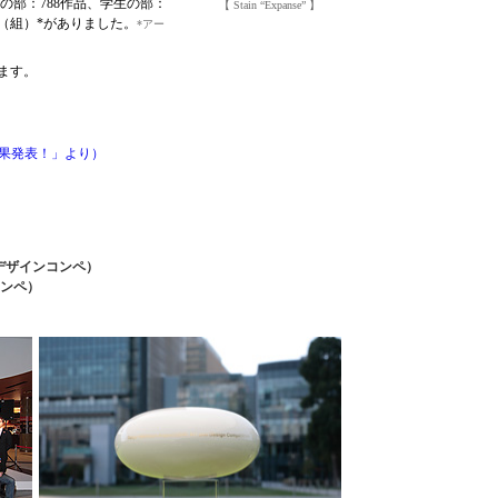
般の部：788作品、学生の部：
【 Stain “Expanse” 】
名（組）*がありました。
*アー
ます。
果発表！」より）
（デザインコンペ）
トコンペ）