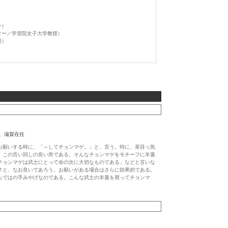
）
ー）
ター／学習院女子大学教授）
授）
、滋賀在住
お願いする時に、「～してチョンマゲ。」と、言う。特に、茶目っ気
、この言い回しの良い所である。そんなチョンマゲをモチーフに羊羹
チョンマゲは武士にとって命の次に大切なものである」などと言いな
すと、なお良いであろう。お願いがある場合はさらに効果的である。
らではの手みやげなのである。こんな武士の羊羹を買ってチョンマ