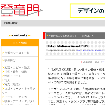
平日毎日更新
今週の気になる結果発表！ ～ 国内コンペ
コンペ情報
Tokyo Midtown Award 2009
Tokyo Midtown Award 2009
>
http://www.tokyo-midtown.co
定番コンテスト一覧
学生向け
>>
募集要項。参考（
デ
文芸・コピー・論文
“「JAPAN VALUE（新しい日本の価値・
川柳・俳句・短歌
続ける街”を目指す一環として、東京ミッド
絵画・アート
第2回目となる今年も昨年に引き続き、＜デ
写真
ぺ＞の2部門で実施されました。
写真（地域）
ロゴ・マーク・キャラク
＜デザインコンペ＞では、「Japanese New 
ター
テーマとし、入賞作品には、商品化サポート
イラスト・マンガ
ートコンペ＞では、「JAPAN VALUE～
映像・アニメ・デジタル
マに、東京ミッドタウン プラザB1F通路ガ