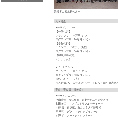
受賞者と審査員の方々
賞・賞金
●デザインコンペ
【一般の部】
グランプリ：100万円（1点）
準グランプリ：50万円（1点）
【学生の部】
グランプリ：50万円（1点）
準グランプリ：30万円（1点）
【審査員特別賞】
5万円（5点）
●アートコンペ
グランプリ：100万円（1点）
準グランプリ：50万円（1点）
佳作：30万円（2点）
※入選者1人（または1グループ）につき制作補助金と
審査／審査員（敬称略）
●デザインコンペ
小山薫堂（放送作家／東北芸術工科大学教授）
柴田文江（インダストリアルデザイナー）
内藤 廣（建築家／東京大学大学院教授）
原 研哉（グラフィックデザイナー）
水野 学（アートディレクター）