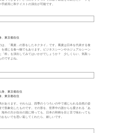
や手紙等に和テイストの演出が可能です。
、東京都在住
のは、「蕎麦…の形をしたネクタイ」です。蕎麦は日本を代表する食
」を感じる食べ物でもあります。ビジネスシーンやカジュアルシーン
た「粋」を演出してみてはいかがでしょうか？ 少しくらい、気取っ
ものですよね。
身、東京都在住
身、東京都在住
柄があります。それらは、四季のうつろいの中で感じられる自然の姿
覚で形象化したものです。その形を、世界中の誰からも愛される「あ
。海外の方が自分の国に帰っても、日本の和柄を目と舌で味わっても
のおもいでを思い返してくれたら、嬉しいです。