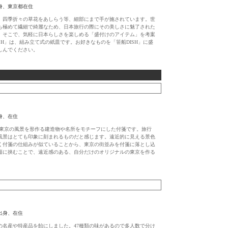
、東京都在住
、四季折々の草花をあしらう等、細部にまで手が施されています。世
も極めて繊細で綺麗なため、日本旅行の際にその美しさに魅了された
。そこで、気軽に日本らしさを楽しめる「盛付けのアイテム」を考案
SH」は、組み立て式の紙皿です。お好きなものを「笹船DISH」に盛
しんでください。
身、在住
Rは、東京の風景を形作る建造物や名所をモチーフにした付箋です。旅行
風景はとても印象に刻まれるものだと感じます。遠近的に見える景色
く付箋の仕組みが似ていることから、東京の街並みを付箋に落とし込
籍に挟むことで、遠近感のある、自分だけのオリジナルの東京を作る
出身、在住
県の名産や特産品を飴にしました。47種類の味があるので多人数で分け