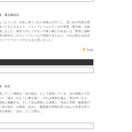
、東京都在住
なったマンガ。日本に来てくれた外国人の方々に、思い出の写真を帰
飾ってもらえるよう、フォトフレームにマンガの背景（集中線、点描
施しました。旅先でのヒトやモノや食べ物との出会いは、緊張と感動
情の部分をこのフォトフレームで表現できたなら、それは単なる記念
ストーリーの一コマになると思いました。
身、在住
透していく感覚を「光の染み」として表現している。光が画面上で広
がら「染み」のように像を成し、それは画面を越え、形を失いなが
身体と接触する。そして光は身体にも浸透し、作品と空間、鑑賞者の
「光の染み」が膨張、拡大し、鑑賞者や空間を取り込んだ光景を作り
験が身体に「染み」として残る。