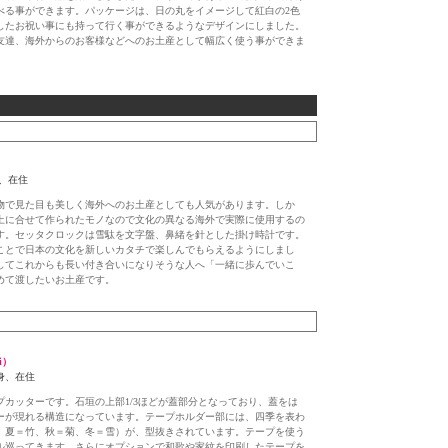
べる事ができます。パッケージは、日の丸をイメージして紅白の2色
したお祝い事にも持って行く事ができるようなデザインにしました。
友達、海外からのお客様などへのお土産として幅広く使う事ができま
、在住
物で見た目も美しく海外へのお土産としても人気があります。しか
土に合せて作られたモノなので文化の異なる海外で実際に使用するの
す。セッタクロックは雪駄を文字盤、鼻緒を針とした掛け時計です。
ことで日本の文化を新しいカタチで楽しんでもらえるようにしまし
してこれからも長い付き合いになりそうな人へ「一緒に歩んでいこ
めて渡したいお土産です。
ki）
身、在住
プカッターです。石垣の上部1/3ほどが蓋部分となっており、蓋をは
ーが現れる構造になっています。テープホルダー部には、四季を表わ
、夏＝竹、秋＝菊、冬＝雪）が、型抜きされています。テープを使う
ル巡ってきます。さらにオプションで和歌や家紋を印刷したテープを