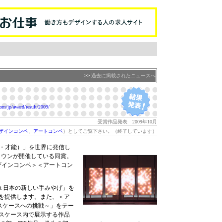
>>
過去に掲載されたニュースへ
m/jp/award/result/2009/
受賞作品発表 2009年10月
ザインコンペ
、
アートコンペ
）としてご覧下さい。（終了しています）
感性・才能）」を世界に発信し
タウンが開催している同賞。
ザインコンペ＞＜アートコン
Gift 日本の新しい手みやげ」を
を提供します。また、＜ア
ガラスケースへの挑戦～」をテー
ラスケース内で展示する作品