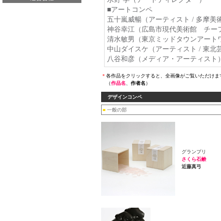
■アートコンペ
五十嵐威暢（アーティスト / 多摩美
神谷幸江（広島市現代美術館 チー
清水敏男（東京ミッドタウンアートワ
中山ダイスケ（アーティスト / 東
八谷和彦（メディア・アーティスト
＊
各作品をクリックすると、全画像がご覧いただけま
（
作品名
、
作者名
）
デザインコンペ
■
一般の部
グランプリ
さくら石鹸
近藤真弓