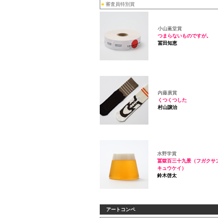
■
審査員特別賞
小山薫堂賞
つまらないものですが。
冨田知恵
内藤廣賞
くつくつした
村山譲治
水野学賞
冨獄百三十九景（フガクサ
キュウケイ）
鈴木啓太
アートコンペ