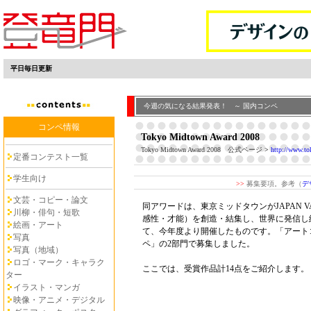
平日毎日更新
今週の気になる結果発表！ ～ 国内コンペ
コンペ情報
Tokyo Midtown Award 2008
Tokyo Midtown Award 2008 公式ページ
>
http://www.t
定番コンテスト一覧
学生向け
>>
募集要項。参考（
デ
文芸・コピー・論文
同アワードは、東京ミッドタウンがJAPAN 
川柳・俳句・短歌
感性・才能）を創造・結集し、世界に発信し
絵画・アート
て、今年度より開催したものです。「アート
写真
ペ」の2部門で募集しました。
写真（地域）
ロゴ・マーク・キャラク
ここでは、受賞作品計14点をご紹介します。
ター
イラスト・マンガ
映像・アニメ・デジタル