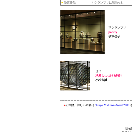
■
受賞作品 ※ グランプリは該当なし
準グランプリ
pottery
桝本佳子
佳作
求愛しつづける時計
小松宏誠
●
その他、詳しい内容は
Tokyo Midtown Award 2008
登竜