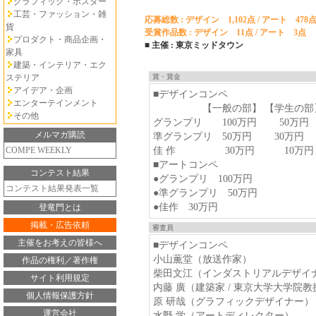
グラフィック・ポスター
工芸・ファッション・雑
応募総数 : デザイン 1,102点 / アート 478
貨
受賞作品数 : デザイン 11点 / アート 3点
プロダクト・商品企画・
■ 主催 : 東京ミッドタウン
家具
建築・インテリア・エク
ステリア
賞・賞金
アイデア・企画
■デザインコンペ
エンターテインメント
【一般の部】 【学生の部
その他
グランプリ 100万円 50万円
メルマガ購読
準グランプリ 50万円 30万円
COMPE WEEKLY
佳 作 30万円 10万円
■アートコンペ
コンテスト結果
●グランプリ 100万円
コンテスト結果発表一覧
●準グランプリ 50万円
●佳作 30万円
登竜門とは
掲載・広告依頼
審査員
主催をお考えの皆様へ
■デザインコンペ
小山薫堂（放送作家）
作品の権利／著作権
柴田文江（インダストリアルデザイ
サイト利用規定
内藤 廣（建築家 / 東京大学大学院教
個人情報保護方針
原 研哉（グラフィックデザイナー）
運営会社
水野 学（アートディレクター）