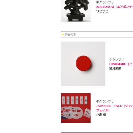
準グランプリ
AIR-BONSAI（エアボン
ワビサビ
■
学生の部
グランプリ
HINOMARU（
望月未来
準グランプリ
JAPANESE、FACE（ジ
フェイス）
小島 梢