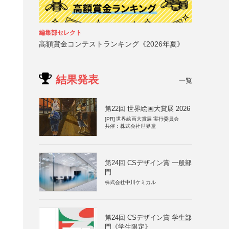
編集部セレクト
高額賞金コンテストランキング《2026年夏》
結果発表
一覧
第22回 世界絵画大賞展 2026
[PR]
世界絵画大賞展 実行委員会
共催：株式会社世界堂
第24回 CSデザイン賞 一般部
門
株式会社中川ケミカル
第24回 CSデザイン賞 学生部
門《学生限定》