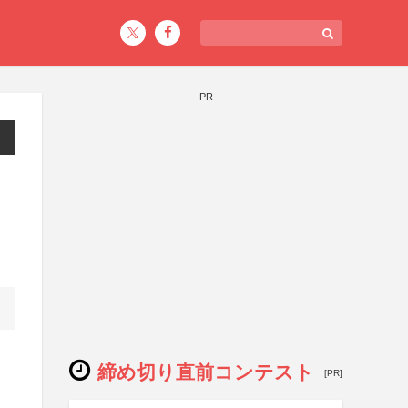
PR
締め切り直前コンテスト
[PR]