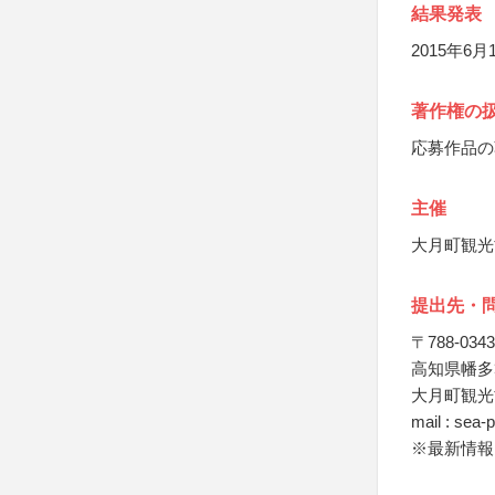
結果発表
2015年6
著作権の
応募作品の
主催
大月町観光
提出先・
〒788-0343
高知県幡多郡
大月町観光協
mail : sea-
※最新情報は