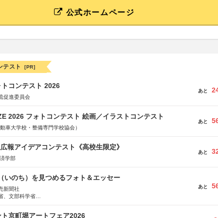
公式ホームページ
ンテスト
[PR]
トコンテスト 2026
2
あと
流促進委員会
RIZE 2026 フォトコンテスト 絵画／イラストコンテスト
5
あと
国自動車大学校・整備専門学校協会）
生広報アイデアコンテスト《高校生限定》
3
あと
経済学部
命（いのち）を見つめるフォト＆エッセー
5
あと
売新聞社
省、文部科学省
日動火災保険株式会社、東京海上日動あんしん生命保険株式会社
ト京町堀アートフェア2026