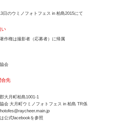
月13日のウミノフォトフェス in 柏島2015にて
扱い
著作権は撮影者（応募者）に帰属
協会
問合先
大月町柏島1001-1
会 大月町ウミノフォトフェス in 柏島 TR係
photofes@raycheer.main.jp
公式facebookを参照