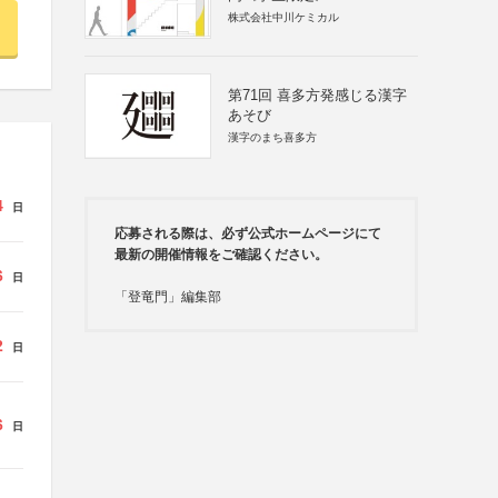
株式会社中川ケミカル
第71回 喜多方発感じる漢字
あそび
漢字のまち喜多方
4
日
応募される際は、必ず公式ホームページにて
最新の開催情報をご確認ください。
6
日
「登竜門」編集部
2
日
6
日