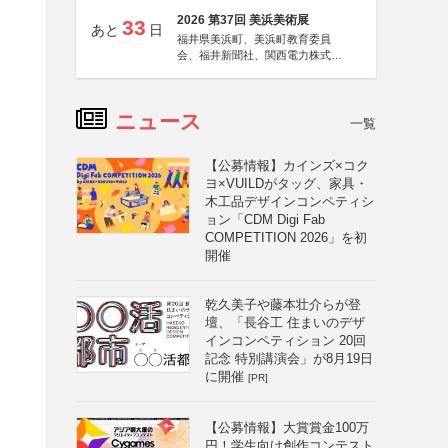
2026 第37回 美浜美術展
33
あと
日
福井県美浜町、美浜町教育委員
会、福井新聞社、関西電力株式会
社
ニュース
一覧
【公募情報】カインズ×コク
ヨ×VUILDがタッグ、家具・
木工品デザインコンペティシ
ョン「CDM Digi Fab
COMPETITION 2026」を初
開催
乾久美子や藤本壮介らが登
壇、「長谷工 住まいのデザ
インコンペティション 20回
記念 特別講演会」が8月19日
に開催
[PR]
【公募情報】大賞賞金100万
円！学生向け創作コンテスト