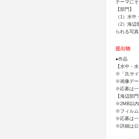
テーマにそ
【部門】
（1）水中
（2）海辺
られる写真
提出物
●作品
【水中・水
※「2Lサ
※画像デー
※応募は一
【海辺部門
※2MB以内
※フィルム
※応募は一
※詳細は公