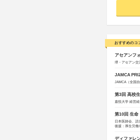
おすすめのコ
アセアンフォ
堺・アセアン交
JAMCA P
JAMCA（全
第3回 高校
嘉悦大学 経営
第10回 生
日本医師会、読
後援：厚生労働
協賛：東京海上
ディファレン