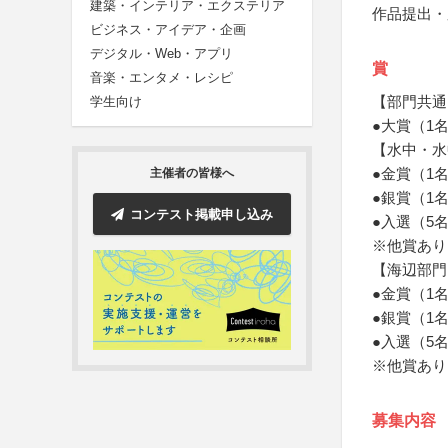
建築・インテリア・エクステリア
作品提出・
ビジネス・アイデア・企画
デジタル・Web・アプリ
賞
音楽・エンタメ・レシピ
【部門共通
学生向け
●大賞（1
【水中・水
●金賞（1
主催者の皆様へ
●銀賞（1
コンテスト掲載申し込み
●入選（5
※他賞あり
【海辺部門
●金賞（1
●銀賞（1
●入選（5
※他賞あり
募集内容