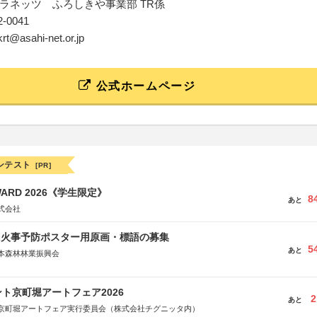
ラネッツ ふろしきや事業部 TR係
52-0041
krt@asahi-net.or.jp
公式ホームページ
ンテスト
[PR]
WARD 2026《学生限定》
8
あと
式会社
山火事予防ポスター用原画・標語の募集
5
あと
本森林林業振興会
文部科学省、林野庁、全国森林組合連合会、森林火災対策協会
ト京町堀アートフェア2026
2
あと
京町堀アートフェア実行委員会（株式会社チグニッタ内）