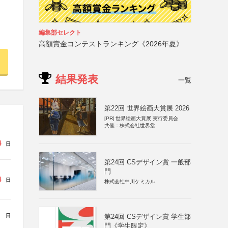
編集部セレクト
高額賞金コンテストランキング《2026年夏》
結果発表
一覧
第22回 世界絵画大賞展 2026
[PR]
世界絵画大賞展 実行委員会
共催：株式会社世界堂
4
日
第24回 CSデザイン賞 一般部
門
4
日
株式会社中川ケミカル
日
第24回 CSデザイン賞 学生部
門《学生限定》