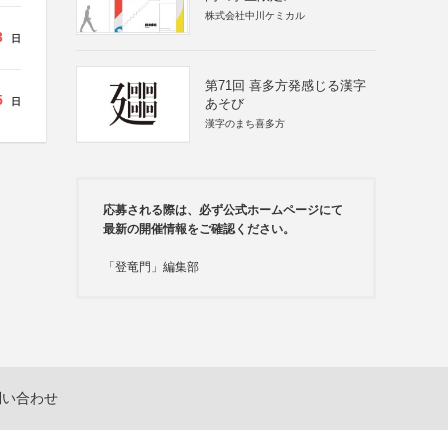
株式会社中川ケミカル
3
日
第71回 喜多方発感じる漢字
5
日
あそび
漢字のまち喜多方
応募される際は、必ず公式ホームページにて
最新の開催情報をご確認ください。
「登竜門」編集部
問い合わせ