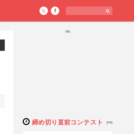
PR
締め切り直前コンテスト
[PR]