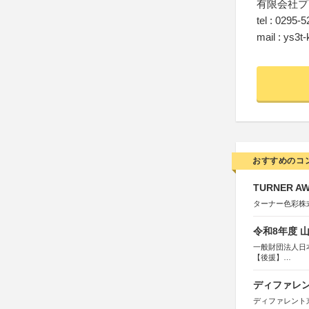
有限会社プ
tel : 0295-
mail : ys3t-
おすすめのコ
TURNER A
ターナー色彩株
令和8年度 
一般財団法人日
【後援】
総務省消防庁、
ディファレン
ディファレント