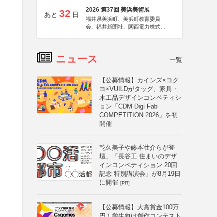
2026 第37回 美浜美術展
32
あと
日
福井県美浜町、美浜町教育委員
会、福井新聞社、関西電力株式会
社
ニュース
一覧
【公募情報】カインズ×コク
と
ヨ×VUILDがタッグ、家具・
木工品デザインコンペティシ
ョン「CDM Digi Fab
COMPETITION 2026」を初
開催
乾久美子や藤本壮介らが登
壇、「長谷工 住まいのデザ
インコンペティション 20回
記念 特別講演会」が8月19日
に開催
[PR]
【公募情報】大賞賞金100万
円！学生向け創作コンテスト