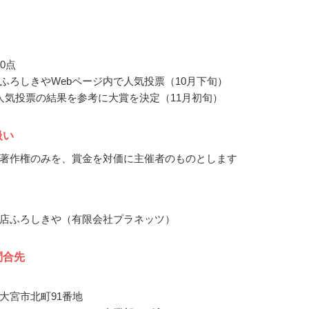
0点
ふろしきやWebページ内で人気投票（10月下旬）
人気投票の結果を参考に大賞を決定（11月初旬）
扱い
著作権のみを、賞金を対価に主催者のものとします
店ふろしきや（有限会社プラネッツ）
問合先
大宮市北町91番地