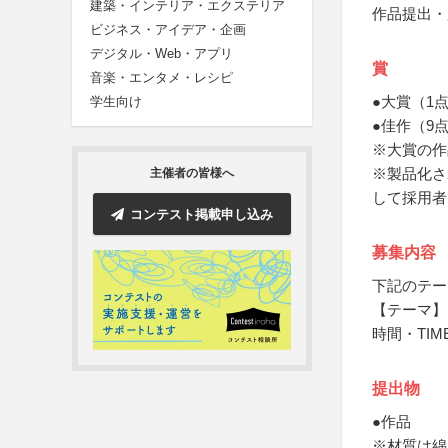
建築・インテリア・エクステリア
作品提出・
ビジネス・アイデア・企画
デジタル・Web・アプリ
賞
音楽・エンタメ・レシピ
●大賞（1
学生向け
●佳作（9
※大賞の作
※製品化さ
主催者の皆様へ
して採用者
コンテスト掲載申し込み
募集内容
下記のテー
【テーマ】
時間・TIM
提出物
●作品
※材質は綿