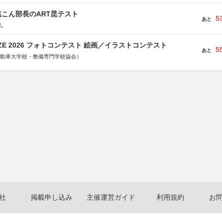
こん部長のART昆テスト
5
あと
ん
RIZE 2026 フォトコンテスト 絵画／イラストコンテスト
5
あと
国自動車大学校・整備専門学校協会）
社
掲載申し込み
主催運営ガイド
利用規約
お