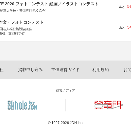
RIZE 2026 フォトコンテスト 絵画／イラストコンテスト
5
あと
国自動車大学校・整備専門学校協会）
護作文・フォトコンテスト
5
あと
全国老人福祉施設協議会
働省、文部科学省
社
掲載申し込み
主催運営ガイド
利用規約
お
運営メディア
© 1997-2026
JDN Inc.