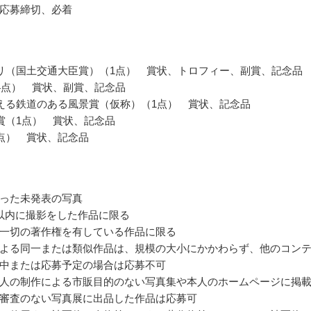
応募締切、必着
リ（国土交通大臣賞）（1点） 賞状、トロフィー、副賞、記念品
4点） 賞状、副賞、記念品
える鉄道のある風景賞（仮称）（1点） 賞状、記念品
賞（1点） 賞状、記念品
点） 賞状、記念品
った未発表の写真
以内に撮影をした作品に限る
一切の著作権を有している作品に限る
よる同一または類似作品は、規模の大小にかかわらず、他のコン
中または応募予定の場合は応募不可
人の制作による市販目的のない写真集や本人のホームページに掲
審査のない写真展に出品した作品は応募可