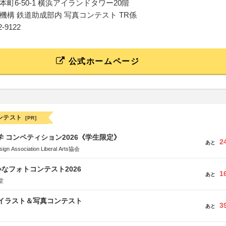
町6-50-1 横浜アイランドタワー20階
機構 鉄道助成部内 写真コンテスト TR係
22-9122
公式ホームページ
ンテスト
[PR]
大学 コンペティション2026《学生限定》
2
あと
Association Liberal Arts協会
なフォトコンテスト2026
1
あと
堂
修イラスト＆写真コンテスト
3
あと