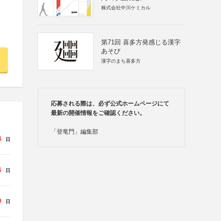
株式会社中川ケミカル
第71回 喜多方発感じる漢字
あそび
漢字のまち喜多方
応募される際は、必ず公式ホームページにて
最新の開催情報をご確認ください。
「登竜門」編集部
4
日
6
日
9
日