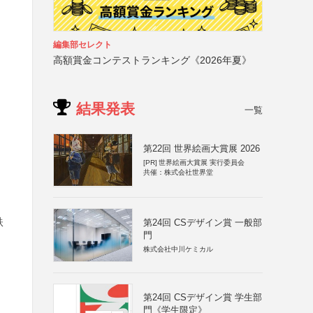
編集部セレクト
高額賞金コンテストランキング《2026年夏》
結果発表
一覧
第22回 世界絵画大賞展 2026
[PR]
世界絵画大賞展 実行委員会
共催：株式会社世界堂
鉄
第24回 CSデザイン賞 一般部
門
株式会社中川ケミカル
第24回 CSデザイン賞 学生部
門《学生限定》