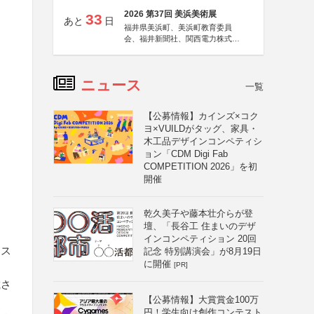
2026 第37回 美浜美術展
33
あと
日
福井県美浜町、美浜町教育委員
会、福井新聞社、関西電力株式会
社
ニュース
一覧
【公募情報】カインズ×コク
ヨ×VUILDがタッグ、家具・
木工品デザインコンペティシ
ョン「CDM Digi Fab
COMPETITION 2026」を初
開催
乾久美子や藤本壮介らが登
壇、「長谷工 住まいのデザ
インコンペティション 20回
テス
記念 特別講演会」が8月19日
に開催
[PR]
載さ
【公募情報】大賞賞金100万
円！学生向け創作コンテスト