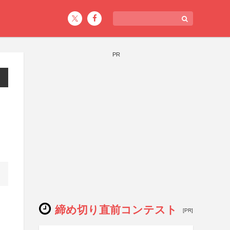
PR
締め切り直前コンテスト
[PR]