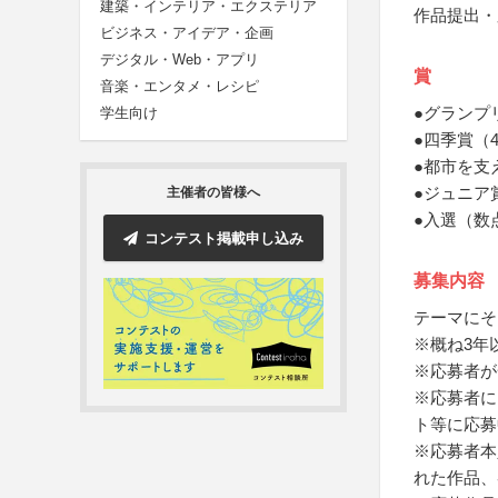
建築・インテリア・エクステリア
作品提出・
ビジネス・アイデア・企画
デジタル・Web・アプリ
賞
音楽・エンタメ・レシピ
●グランプ
学生向け
●四季賞（
●都市を支
●ジュニア
主催者の皆様へ
●入選（数
コンテスト掲載申し込み
募集内容
テーマにそ
※概ね3年
※応募者が
※応募者に
ト等に応募
※応募者本
れた作品、