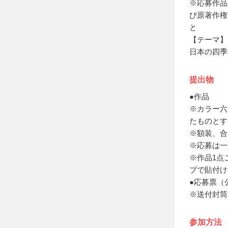
※応募作品
び原著作権
と
【テーマ】
日本の四季
提出物
●作品
※カラー六
たものとす
※額装、合
※応募は一
※作品1点
プで貼付け
●応募票（
※送付封筒
参加方法