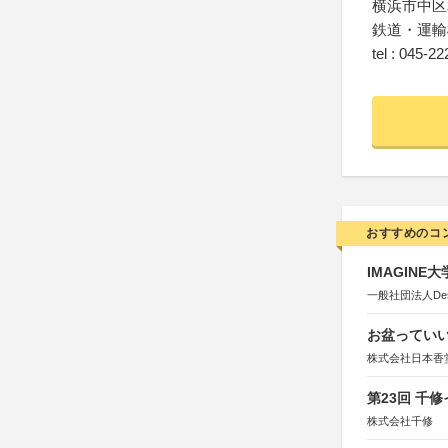
横浜市中区本
鉄道・運輸
tel : 045-2
おすすめのコ
IMAGINE
一般社団法人Design 
お盆っていい
株式会社日本香
第23回 千
株式会社千修