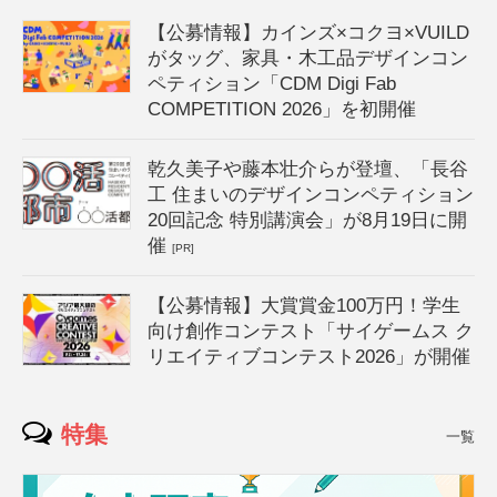
【公募情報】カインズ×コクヨ×VUILD
がタッグ、家具・木工品デザインコン
ペティション「CDM Digi Fab
COMPETITION 2026」を初開催
乾久美子や藤本壮介らが登壇、「長谷
工 住まいのデザインコンペティション
20回記念 特別講演会」が8月19日に開
催
[PR]
【公募情報】大賞賞金100万円！学生
向け創作コンテスト「サイゲームス ク
リエイティブコンテスト2026」が開催
特集
一覧