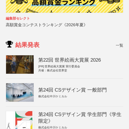
編集部セレクト
高額賞金コンテストランキング《2026年夏》
結果発表
一覧
第22回 世界絵画大賞展 2026
[PR]
世界絵画大賞展 実行委員会
共催：株式会社世界堂
第24回 CSデザイン賞 一般部門
株式会社中川ケミカル
第24回 CSデザイン賞 学生部門《学生
限定》
株式会社中川ケミカル