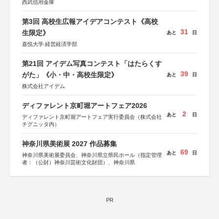
西武信用金庫
第3回 高校生広報アイデアコンテスト《高校
31
生限定》
あと
日
嘉悦大学 経営経済学部
第21回 アイデム写真コンテスト「はたらくす
39
がた」《小・中・高校生限定》
あと
日
株式会社アイデム
ディファレント京町堀アートフェア2026
2
あと
日
ディファレント京町堀アートフェア実行委員会（株式会社
チグニッタ内）
神奈川県美術展 2027 作品募集
69
あと
日
神奈川県美術展委員会、神奈川県立県民ホール（指定管理
者：（公財）神奈川芸術文化財団）、神奈川県
PR