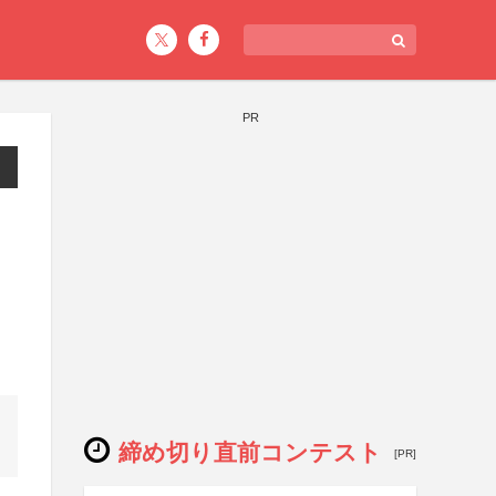
PR
締め切り直前コンテスト
[PR]