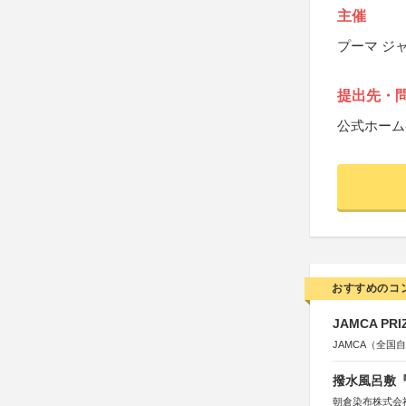
主催
プーマ ジ
提出先・
公式ホーム
おすすめのコ
JAMCA P
JAMCA（全
撥水風呂敷『
朝倉染布株式会