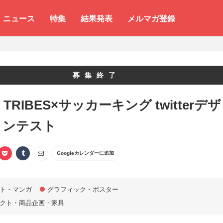
ニュース
特集
結果発表
メルマガ登録
募集終了
 TRIBES×サッカーキング twitterデザ
コンテスト
Googleカレンダーに追加
ト・マンガ
グラフィック・ポスター
クト・商品企画・家具