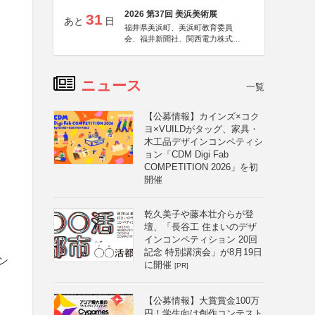
2026 第37回 美浜美術展
31
あと
日
福井県美浜町、美浜町教育委員
会、福井新聞社、関西電力株式会
社
ニュース
一覧
【公募情報】カインズ×コク
ヨ×VUILDがタッグ、家具・
木工品デザインコンペティシ
ョン「CDM Digi Fab
COMPETITION 2026」を初
開催
乾久美子や藤本壮介らが登
壇、「長谷工 住まいのデザ
インコンペティション 20回
記念 特別講演会」が8月19日
ン
に開催
[PR]
【公募情報】大賞賞金100万
円！学生向け創作コンテスト