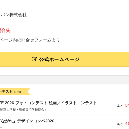
ャパン株式会社
問合先
ページ内の問合せフォームより
公式ホームページ
ンテスト
[PR]
RIZE 2026 フォトコンテスト 絵画／イラストコンテスト
5
あと
国自動車大学校・整備専門学校協会）
ながれ』デザインコンペ2026
4
あと
社