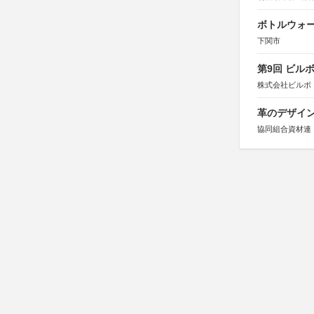
ボトルウォ
下関市
第9回 ビル
株式会社ビルボ
革のデザインコ
協同組合資材連