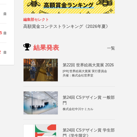
日
編集部セレクト
高額賞金コンテストランキング《2026年夏》
5
日
結果発表
一覧
2
日
第22回 世界絵画大賞展 2026
[PR]
世界絵画大賞展 実行委員会
共催：株式会社世界堂
第24回 CSデザイン賞 一般部
門
株式会社中川ケミカル
第24回 CSデザイン賞 学生部
門《学生限定》