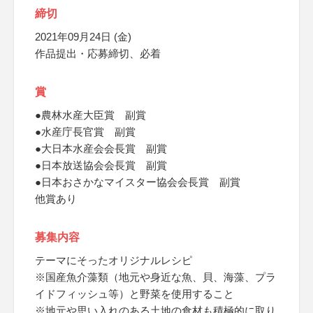
締切
2021年09月24日 (金)
作品提出・応募締切、必着
賞
●農林水産大臣賞 副賞
●水産庁長官賞 副賞
●大日本水産会会長賞 副賞
●日本放送協会会長賞 副賞
●日本おさかなマイスター協会会長賞 副賞
他賞あり
募集内容
テーマにそったオリジナルレシピ
※国産魚介藻類（地元や身近な魚、貝、海藻、プラ
イドフィッシュ等）と野菜を使用すること
※地元や思い入れのある土地の食材も積極的に取り