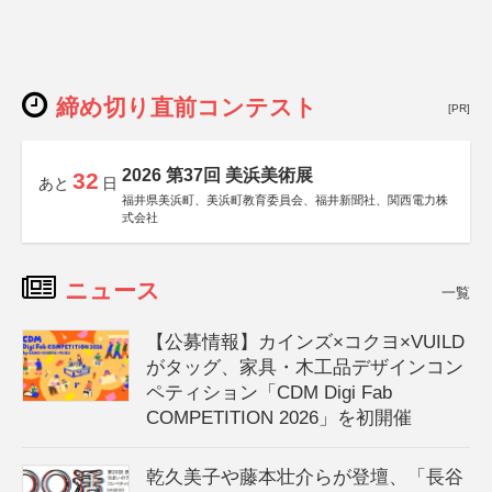
締め切り直前コンテスト
[PR]
2026 第37回 美浜美術展
32
あと
日
福井県美浜町、美浜町教育委員会、福井新聞社、関西電力株
式会社
ニュース
一覧
【公募情報】カインズ×コクヨ×VUILD
がタッグ、家具・木工品デザインコン
ペティション「CDM Digi Fab
COMPETITION 2026」を初開催
乾久美子や藤本壮介らが登壇、「長谷