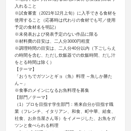
入れること
※試食審査（2021年12月上旬）に入手できる食材を
使用すること（応募時は代わりの食材でも可／使用
予定の食材名を明記）
※未発表および発表予定のない作品に限る
※材料費の目安は、二人分3000円程度
※調理時間の目安は、二人分40分以内（下ごしらえ
の時間を含む、ただし炊飯器での炊飯時間、だし汁
をとる時間は除く）
【テーマ】
「おうちでガツンとギョ（魚）料理 ～魚しか勝た
ん～」
※食事のメインになるお魚料理を募集
【部門／テーマ】
（1）プロを目指す学生部門：将来自分が目指す職
業（フレンチ、イタリアン、和食、町中華、給食、
社食、お弁当屋さん等）をイメージした、お魚をガ
ツンと食べられる料理