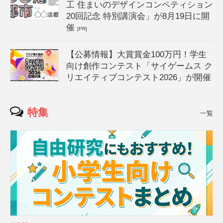
工 住まいのデザインコンペティション
20回記念 特別講演会」が8月19日に開
催
[PR]
【公募情報】大賞賞金100万円！学生
向け創作コンテスト「サイゲームス ク
リエイティブコンテスト2026」が開催
特集
一覧