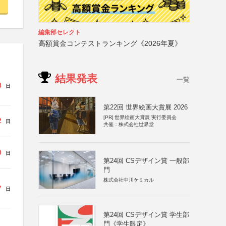
編集部セレクト
高額賞金コンテストランキング《2026年夏》
結果発表
一覧
3
日
第22回 世界絵画大賞展 2026
[PR]
世界絵画大賞展 実行委員会
2
日
共催：株式会社世界堂
0
日
第24回 CSデザイン賞 一般部
門
株式会社中川ケミカル
7
日
第24回 CSデザイン賞 学生部
門《学生限定》