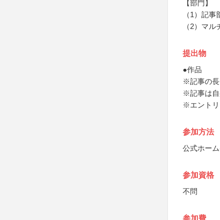
【部門】
（1）記事
（2）マル
提出物
●作品
※記事の長
※記事は自
※エントリ
参加方法
公式ホーム
参加資格
不問
参加費