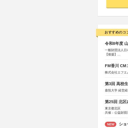
おすすめのコ
令和8年度 
一般財団法人日
【後援】
総務省消防庁、
FM香川 C
株式会社エフエ
第3回 高校
嘉悦大学 経営
第25回 北
東京都北区
共催：公益財団
協力：一般財団
協賛：株式会社
ショ
NEW