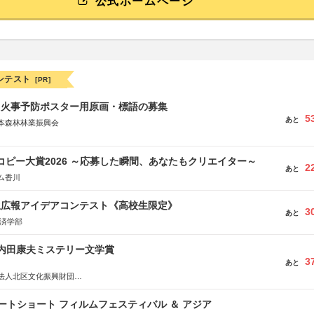
公式ホームページ
ンテスト
[PR]
山火事予防ポスター用原画・標語の募集
5
あと
本森林林業振興会
文部科学省、林野庁、全国森林組合連合会、森林火災対策協会
Mコピー大賞2026 ～応募した瞬間、あなたもクリエイター～
2
あと
ム香川
生広報アイデアコンテスト《高校生限定》
3
あと
経済学部
区内田康夫ミステリー文学賞
3
あと
法人北区文化振興財団
法人内田康夫財団
実業之日本社
ートショート フィルムフェスティバル ＆ アジア