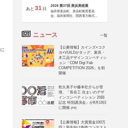
2026 第37回 美浜美術展
31
あと
日
福井県美浜町、美浜町教育委員
会、福井新聞社、関西電力株式会
社
ニュース
一覧
【公募情報】カインズ×コク
びに
ヨ×VUILDがタッグ、家具・
木工品デザインコンペティシ
ョン「CDM Digi Fab
COMPETITION 2026」を初
開催
乾久美子や藤本壮介らが登
壇、「長谷工 住まいのデザ
インコンペティション 20回
記念 特別講演会」が8月19日
に開催
[PR]
【公募情報】大賞賞金100万
円！学生向け創作コンテスト