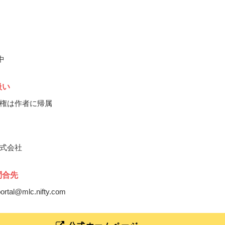
中
扱い
権は作者に帰属
式会社
問合先
yportal@mlc.nifty.com