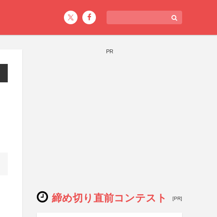
PR
締め切り直前コンテスト
[PR]