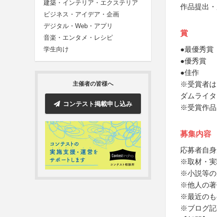
建築・インテリア・エクステリア
作品提出・
ビジネス・アイデア・企画
デジタル・Web・アプリ
賞
音楽・エンタメ・レシピ
●最優秀賞
学生向け
●優秀賞
●佳作
※受賞者は
主催者の皆様へ
ダムライタ
コンテスト掲載申し込み
※受賞作品
募集内容
応募者自身
※取材・実
※小説等の
※他人の著
※最近のも
※ブログ記