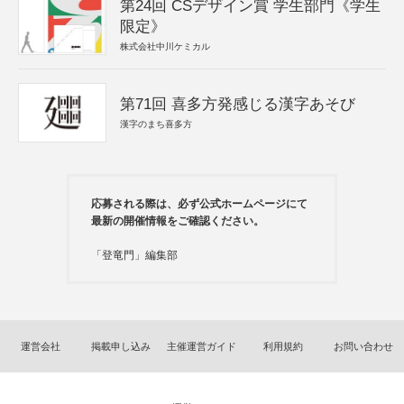
第24回 CSデザイン賞 学生部門《学生
限定》
株式会社中川ケミカル
第71回 喜多方発感じる漢字あそび
漢字のまち喜多方
応募される際は、必ず公式ホームページにて
最新の開催情報をご確認ください。
「登竜門」編集部
運営会社
掲載申し込み
主催運営ガイド
利用規約
お問い合わせ