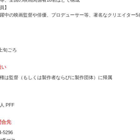
員】
躍中の映画監督や俳優、プロデューサー等、著名なクリエイター5
月上旬ごろ
扱い
権は監督（もしくは製作者ならびに製作団体）に帰属
 PFF
問合先
74-5296
pff.or.jp