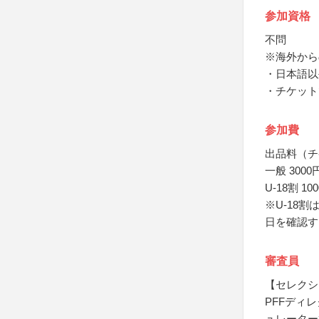
参加資格
不問
※海外から
・日本語以
・チケット
参加費
出品料（チ
一般 300
U-18割 1
※U-18
日を確認す
審査員
【セレクシ
PFFディ
ュレーター