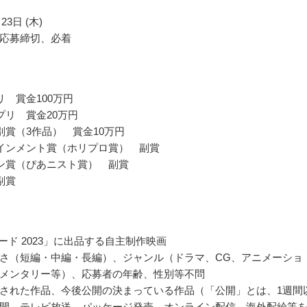
23日 (木)
応募締切、必着
リ 賞金100万円
プリ 賞金20万円
別賞（3作品） 賞金10万円
インメント賞（ホリプロ賞） 副賞
ン賞（ぴあニスト賞） 副賞
副賞
ワード 2023」に出品する自主制作映画
さ（短編・中編・長編）、ジャンル（ドラマ、CG、アニメーショ
メンタリー等）、応募者の年齢、性別等不問
された作品、今後公開の決まっている作品（「公開」とは、1週間
開、テレビ放送、パッケージ発売、オンライン配信、海外配給等