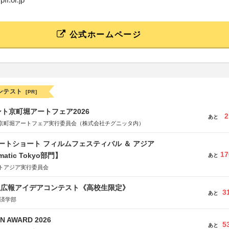
公式ホームページ
ンテスト
[PR]
ト京町堀アートフェア2026
2
あと
京町堀アートフェア実行委員会（株式会社チグニッタ内）
ートショート フィルムフェスティバル ＆ アジア
17
matic Tokyo部門】
あと
トアジア実行委員会
生広報アイデアコンテスト《高校生限定》
3
あと
経済学部
N AWARD 2026
5
あと