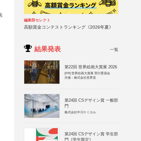
名
編集部セレクト
高額賞金コンテストランキング《2026年夏》
結果発表
一覧
第22回 世界絵画大賞展 2026
[PR]
世界絵画大賞展 実行委員会
共催：株式会社世界堂
第24回 CSデザイン賞 一般部
門
株式会社中川ケミカル
第24回 CSデザイン賞 学生部
門《学生限定》