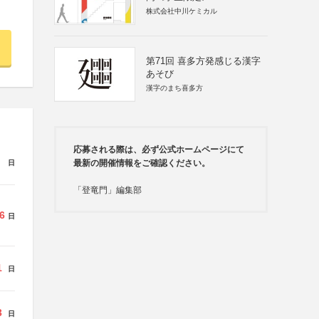
株式会社中川ケミカル
第71回 喜多方発感じる漢字
あそび
漢字のまち喜多方
応募される際は、必ず公式ホームページにて
最新の開催情報をご確認ください。
日
「登竜門」編集部
6
日
1
日
3
日