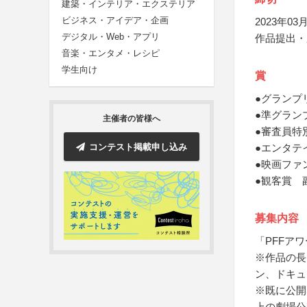
建築・インテリア・エクステリア
ビジネス・アイデア・企画
2023年03月
デジタル・Web・アプリ
作品提出・
音楽・エンタメ・レシピ
学生向け
賞
●グランプ
●準グラン
主催者の皆様へ
●審査員特
コンテスト掲載申し込み
●エンタテ
●映画ファ
●観客賞 
募集内容
「PFFア
※作品の長
ン、ドキュ
※既に公開
上の劇場公