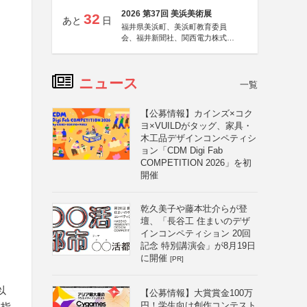
2026 第37回 美浜美術展
32
あと
日
福井県美浜町、美浜町教育委員
会、福井新聞社、関西電力株式会
社
ニュース
一覧
【公募情報】カインズ×コク
ヨ×VUILDがタッグ、家具・
木工品デザインコンペティシ
ョン「CDM Digi Fab
COMPETITION 2026」を初
開催
乾久美子や藤本壮介らが登
壇、「長谷工 住まいのデザ
インコンペティション 20回
記念 特別講演会」が8月19日
に開催
[PR]
以
【公募情報】大賞賞金100万
円！学生向け創作コンテスト
を指