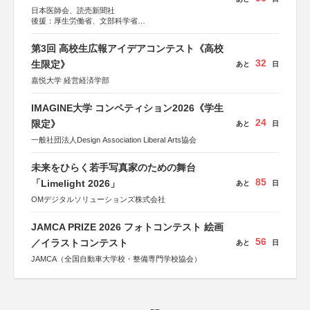
日本医師会、読売新聞社
後援：厚生労働省、文部科学省
協賛：東京海上日動火災保険株式会社、東京海上日動あん
しん生命保険株式会社
第3回 高校生広報アイデアコンテスト《高校
32
生限定》
あと
日
嘉悦大学 経営経済学部
IMAGINE大学 コンペティション2026《学生
24
限定》
あと
日
一般社団法人Design Association Liberal Arts協会
未来をひらく若手写真家のための舞台
85
「Limelight 2026」
あと
日
OMデジタルソリューションズ株式会社
JAMCA PRIZE 2026 フォトコンテスト 絵画
56
／イラストコンテスト
あと
日
JAMCA（全国自動車大学校・整備専門学校協会）