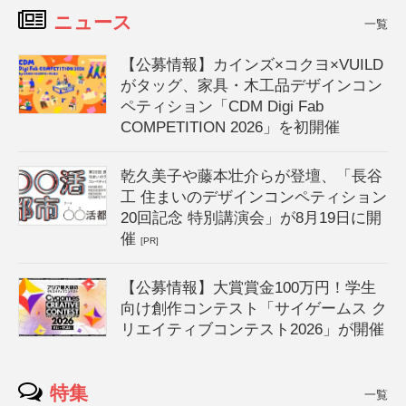
ニュース
一覧
【公募情報】カインズ×コクヨ×VUILD
がタッグ、家具・木工品デザインコン
ペティション「CDM Digi Fab
COMPETITION 2026」を初開催
乾久美子や藤本壮介らが登壇、「長谷
工 住まいのデザインコンペティション
20回記念 特別講演会」が8月19日に開
催
[PR]
【公募情報】大賞賞金100万円！学生
向け創作コンテスト「サイゲームス ク
リエイティブコンテスト2026」が開催
特集
一覧