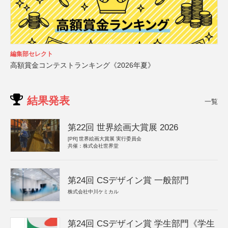
編集部セレクト
高額賞金コンテストランキング《2026年夏》
結果発表
一覧
第22回 世界絵画大賞展 2026
[PR]
世界絵画大賞展 実行委員会
共催：株式会社世界堂
第24回 CSデザイン賞 一般部門
株式会社中川ケミカル
第24回 CSデザイン賞 学生部門《学生