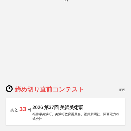
PR
締め切り直前コンテスト
[PR]
2026 第37回 美浜美術展
33
あと
日
福井県美浜町、美浜町教育委員会、福井新聞社、関西電力株
式会社