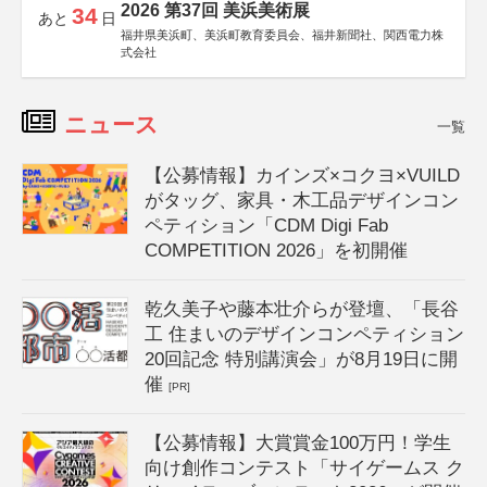
2026 第37回 美浜美術展
34
あと
日
福井県美浜町、美浜町教育委員会、福井新聞社、関西電力株
式会社
ニュース
一覧
【公募情報】カインズ×コクヨ×VUILD
がタッグ、家具・木工品デザインコン
ペティション「CDM Digi Fab
COMPETITION 2026」を初開催
乾久美子や藤本壮介らが登壇、「長谷
工 住まいのデザインコンペティション
20回記念 特別講演会」が8月19日に開
催
[PR]
【公募情報】大賞賞金100万円！学生
向け創作コンテスト「サイゲームス ク