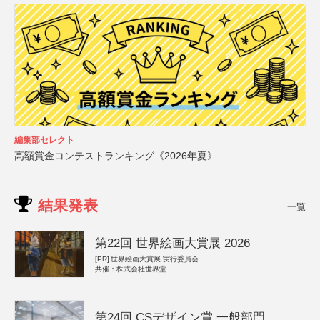
編集部セレクト
高額賞金コンテストランキング《2026年夏》
結果発表
一覧
第22回 世界絵画大賞展 2026
[PR]
世界絵画大賞展 実行委員会
共催：株式会社世界堂
第24回 CSデザイン賞 一般部門