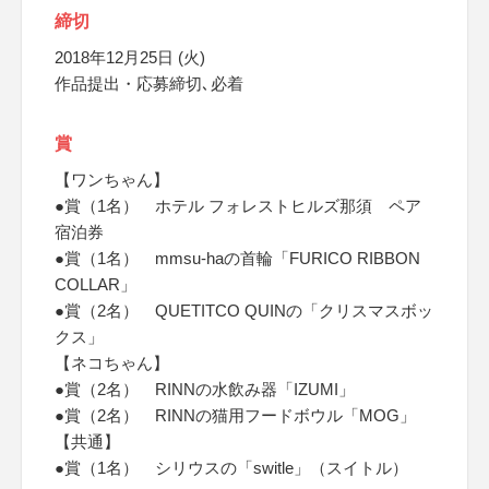
締切
2018年12月25日 (火)
作品提出・応募締切､必着
賞
【ワンちゃん】
●賞（1名） ホテル フォレストヒルズ那須 ペア
宿泊券
●賞（1名） mmsu-haの首輪「FURICO RIBBON
COLLAR」
●賞（2名） QUETITCO QUINの「クリスマスボッ
クス」
【ネコちゃん】
●賞（2名） RINNの水飲み器「IZUMI」
●賞（2名） RINNの猫用フードボウル「MOG」
【共通】
●賞（1名） シリウスの「switle」（スイトル）