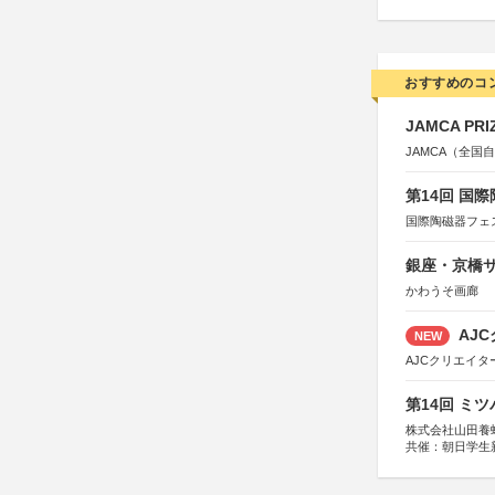
おすすめのコ
JAMCA P
JAMCA（全
第14回 国
国際陶磁器フェ
銀座・京橋サ
かわうそ画廊
AJC
NEW
AJCクリエイ
第14回 ミ
株式会社山田養
共催：朝日学生