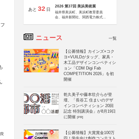
2026 第37回 美浜美術展
32
あと
日
福井県美浜町、美浜町教育委員
会、福井新聞社、関西電力株式会
社
、フ
ニュース
一覧
【公募情報】カインズ×コク
ヨ×VUILDがタッグ、家具・
木工品デザインコンペティシ
も
ョン「CDM Digi Fab
COMPETITION 2026」を初
開催
ん
乾久美子や藤本壮介らが登
壇、「長谷工 住まいのデザ
インコンペティション 20回
記念 特別講演会」が8月19日
に開催
[PR]
【公募情報】大賞賞金100万
R
円！学生向け創作コンテスト