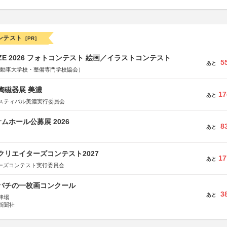
ンテスト
[PR]
RIZE 2026 フォトコンテスト 絵画／イラストコンテスト
5
あと
国自動車大学校・整備専門学校協会）
際陶磁器展 美濃
17
あと
スティバル美濃実行委員会
ムホール公募展 2026
8
あと
クリエイターズコンテスト2027
17
あと
ターズコンテスト実行委員会
ツバチの一枚画コンクール
3
あと
蜂場
新聞社