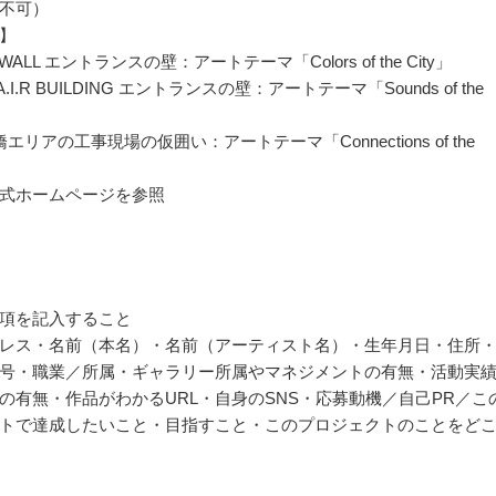
不可）
】
WALL エントランスの壁：アートテーマ「Colors of the City」
A.I.R BUILDING エントランスの壁：アートテーマ「Sounds of the
エリアの工事現場の仮囲い：アートテーマ「Connections of the
式ホームページを参照
項を記入すること
レス・名前（本名）・名前（アーティスト名）・生年月日・住所
号・職業／所属・ギャラリー所属やマネジメントの有無・活動実
の有無・作品がわかるURL・自身のSNS・応募動機／自己PR／こ
トで達成したいこと・目指すこと・このプロジェクトのことをど