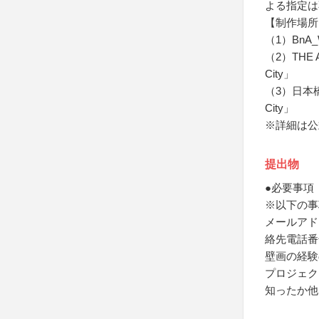
よる指定は
【制作場所
（1）BnA_
（2）THE 
City」
（3）日本橋
City」
※詳細は公
提出物
●必要事項
※以下の事
メールアド
絡先電話番
壁画の経験
プロジェク
知ったか他