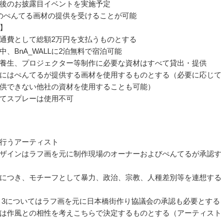
後のお披露目イベントを実施予定
のぺんてる画材の提供を受けることが可能
】
通費として総額2万円を支払うものとする
中、BnA_WALLに2泊無料で宿泊可能
養生、プロジェクター等制作に必要な資材はすべて貸出・提供
にはぺんてるが提供する画材を使用するものとする（必要に応じ
供できない他社の資材を使用することも可能）
てスプレーは使用不可
行うアーティスト
ザインはラフ画を元に制作現場のオーナーおよびぺんてるが承認
につき、モチーフとして暴力、政治、宗教、人種差別等を連想す
 3についてはラフ画を元に日本橋街作り協議会の承認も必要とする
は作風との相性を考えこちらで決定するものとする（アーティス