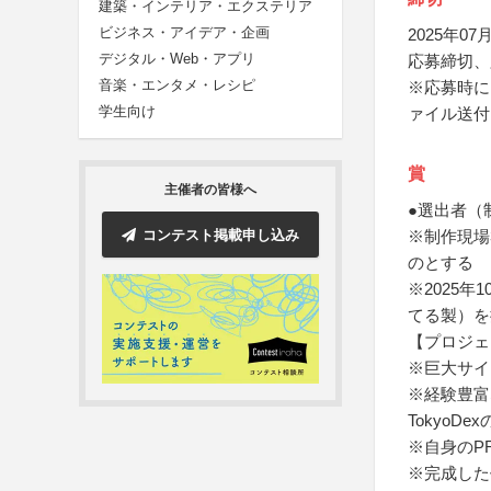
建築・インテリア・エクステリア
ビジネス・アイデア・企画
2025年07月
デジタル・Web・アプリ
応募締切、
音楽・エンタメ・レシピ
※応募時に
学生向け
ァイル送付
賞
主催者の皆様へ
●選出者（
コンテスト掲載申し込み
※制作現場
のとする
※2025年
てる製）を
【プロジェ
※巨大サイ
※経験豊富
Tokyo
※自身のP
※完成した作