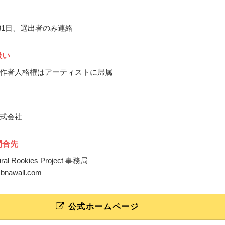
月31日、選出者のみ連絡
扱い
作者人格権はアーティストに帰属
式会社
問合先
ural Rookies Project 事務局
o@bnawall.com
公式ホームページ