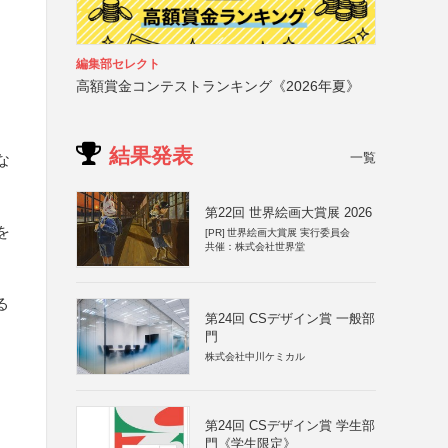
編集部セレクト
高額賞金コンテストランキング《2026年夏》
結果発表
一覧
な
第22回 世界絵画大賞展 2026
を
[PR]
世界絵画大賞展 実行委員会
共催：株式会社世界堂
る
第24回 CSデザイン賞 一般部
門
株式会社中川ケミカル
第24回 CSデザイン賞 学生部
門《学生限定》