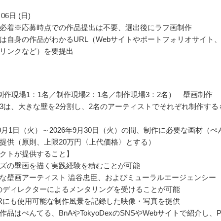
06日 (日)
必着※応募時点での作品提出は不要、選出後にラフ画制作
は自身の作品がわかるURL（Webサイトやポートフォリオサイト
リンクなど）を要提出
制作現場1：1名／制作現場2：1名／制作現場3：2名） 壁画制作
3は、大きな壁を2分割し、2名のアーティストでそれぞれ制作する
10月1日（火）～2026年9月30日（火）の間、制作に必要な画材（ぺ
提供（原則、上限20万円〈上代価格〉とする）
クトが提供すること】
ズの壁画を描く実践経験を積むことが可能
な壁画アーティスト 澁谷忠臣、およびミューラルエージェンシー
Dexのディレクターによるメンタリングを受けることが可能
Rにも使用可能な制作風景を記録した映像・写真を提供
品はぺんてる、BnAやTokyoDexのSNSやWebサイトで紹介し、P