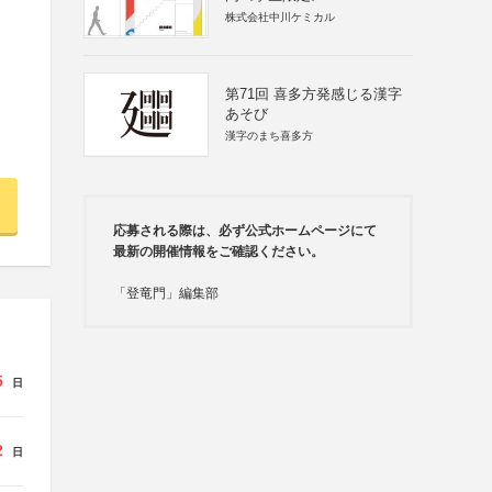
株式会社中川ケミカル
第71回 喜多方発感じる漢字
あそび
漢字のまち喜多方
応募される際は、必ず公式ホームページにて
最新の開催情報をご確認ください。
「登竜門」編集部
5
日
2
日