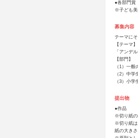
●各部門賞
※子ども美
募集内容
テーマにそ
【テーマ】
「アンデル
【部門】
（1）一般
（2）中学
（3）小学
提出物
●作品
※切り紙の
※切り紙は
紙の大きさ
※原則とし