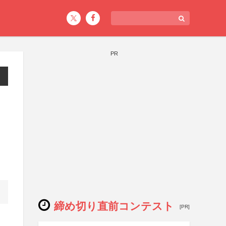
PR
締め切り直前コンテスト
[PR]