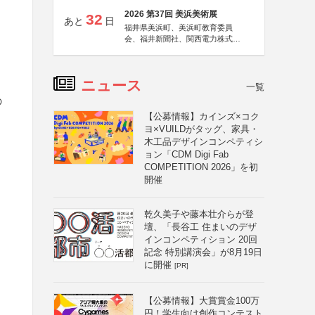
2026 第37回 美浜美術展
32
あと
日
福井県美浜町、美浜町教育委員
会、福井新聞社、関西電力株式会
社
ニュース
一覧
の
【公募情報】カインズ×コク
ヨ×VUILDがタッグ、家具・
木工品デザインコンペティシ
ョン「CDM Digi Fab
COMPETITION 2026」を初
開催
乾久美子や藤本壮介らが登
壇、「長谷工 住まいのデザ
インコンペティション 20回
記念 特別講演会」が8月19日
に開催
[PR]
【公募情報】大賞賞金100万
円！学生向け創作コンテスト