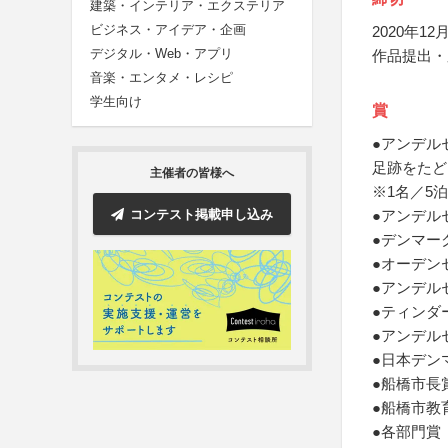
建築・インテリア・エクステリア
ビジネス・アイデア・企画
2020年12月
デジタル・Web・アプリ
作品提出・
音楽・エンタメ・レシピ
学生向け
賞
●アンデル
足跡をたど
主催者の皆様へ
※1名／5泊
コンテスト掲載申し込み
●アンデル
●デンマー
●オーデン
●アンデル
●ティンダ
●アンデル
●日本デン
●船橋市長
●船橋市教
●各部門賞