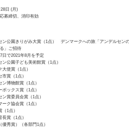
28日 (月)
応募締切、消印有効
セン公園きりがみ大賞（1点） デンマークへの旅「アンデルセン
る」ご招待
7日で2021年8月を予定
セン公園子ども美術館賞（1点）
ク大使賞（1点）
セ市賞（1点）
セン博物館賞（1点）
ーボックス賞（1点）
セン賞委員会賞（1点）
マーク協会賞（1点）
賞（1点）
育長賞（1点）
（優秀賞）（各部門1点）