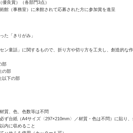
（優良賞）（各部門3点）
術館（事務室）に来館されて応募された方に参加賞を進呈
った「きりがみ」
セン童話」に関するもので、折り方や切り方を工夫し、創造的な
の部
生の部
生以下の部
材質、色、色数等は不問
必ず台紙（A4サイズ〈297×210mm〉／材質・色は不問）に貼り、
以内に収めること
てハサミを使用（カッターも可）