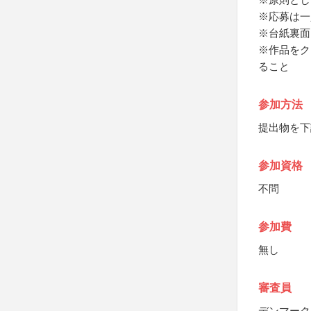
※応募は一
※台紙裏面
※作品をク
ること
参加方法
提出物を下
参加資格
不問
参加費
無し
審査員
デンマーク