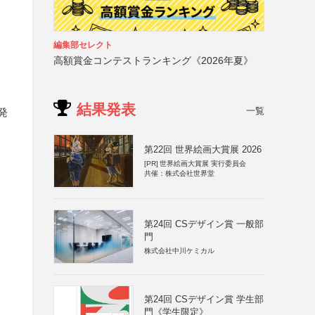
編集部セレクト
高額賞金コンテストランキング《2026年夏》
結果発表
一覧
発
第22回 世界絵画大賞展 2026
[PR]
世界絵画大賞展 実行委員会
共催：株式会社世界堂
、
第24回 CSデザイン賞 一般部
門
株式会社中川ケミカル
第24回 CSデザイン賞 学生部
門《学生限定》