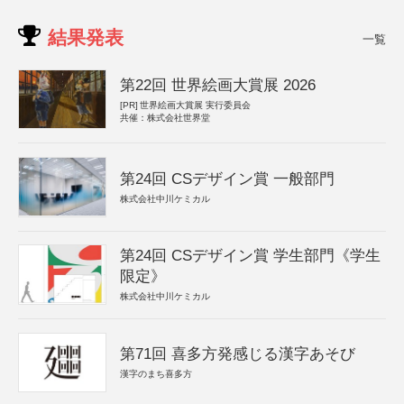
結果発表
一覧
第22回 世界絵画大賞展 2026
[PR]
世界絵画大賞展 実行委員会
共催：株式会社世界堂
第24回 CSデザイン賞 一般部門
株式会社中川ケミカル
第24回 CSデザイン賞 学生部門《学生
限定》
株式会社中川ケミカル
第71回 喜多方発感じる漢字あそび
漢字のまち喜多方