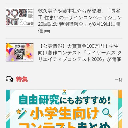
乾久美子や藤本壮介らが登壇、「長谷
工 住まいのデザインコンペティション
20回記念 特別講演会」が8月19日に開
催
[PR]
【公募情報】大賞賞金100万円！学生
向け創作コンテスト「サイゲームス ク
リエイティブコンテスト2026」が開催
特集
一覧