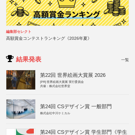
編集部セレクト
高額賞金コンテストランキング《2026年夏》
結果発表
一覧
第22回 世界絵画大賞展 2026
[PR]
世界絵画大賞展 実行委員会
共催：株式会社世界堂
第24回 CSデザイン賞 一般部門
株式会社中川ケミカル
第24回 CSデザイン賞 学生部門《学生