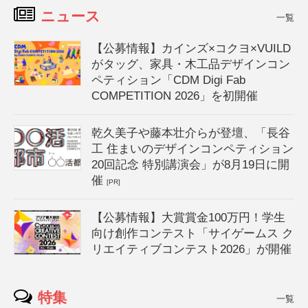
ニュース
一覧
【公募情報】カインズ×コクヨ×VUILD
がタッグ、家具・木工品デザインコン
ペティション「CDM Digi Fab
COMPETITION 2026」を初開催
乾久美子や藤本壮介らが登壇、「長谷
工 住まいのデザインコンペティション
20回記念 特別講演会」が8月19日に開
催
[PR]
【公募情報】大賞賞金100万円！学生
向け創作コンテスト「サイゲームス ク
リエイティブコンテスト2026」が開催
特集
一覧