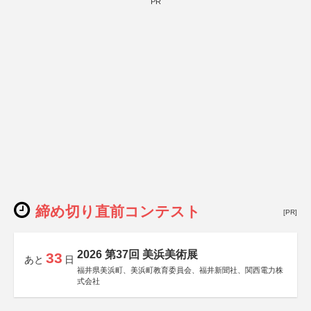
PR
締め切り直前コンテスト
[PR]
2026 第37回 美浜美術展
33
あと
日
福井県美浜町、美浜町教育委員会、福井新聞社、関西電力株
式会社