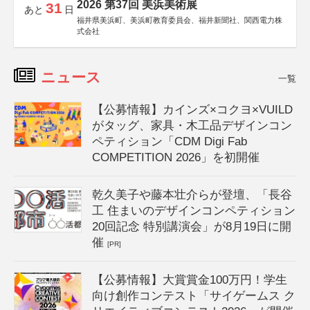
2026 第37回 美浜美術展
31
あと
日
福井県美浜町、美浜町教育委員会、福井新聞社、関西電力株
式会社
ニュース
一覧
【公募情報】カインズ×コクヨ×VUILD
がタッグ、家具・木工品デザインコン
ペティション「CDM Digi Fab
COMPETITION 2026」を初開催
乾久美子や藤本壮介らが登壇、「長谷
工 住まいのデザインコンペティション
20回記念 特別講演会」が8月19日に開
催
[PR]
【公募情報】大賞賞金100万円！学生
向け創作コンテスト「サイゲームス ク