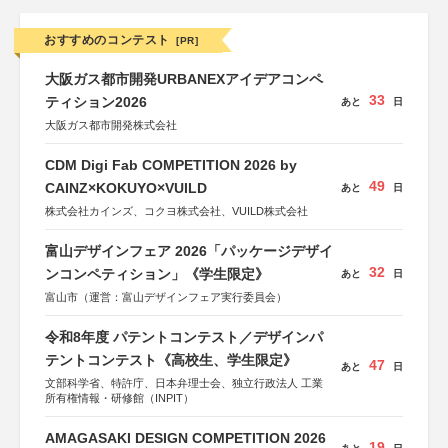
おすすめのコンテスト
[PR]
大阪ガス都市開発URBANEXアイデアコンペ
33
ティション2026
あと
日
大阪ガス都市開発株式会社
CDM Digi Fab COMPETITION 2026 by
49
CAINZ×KOKUYO×VUILD
あと
日
株式会社カインズ、コクヨ株式会社、VUILD株式会社
富山デザインフェア 2026「パッケージデザイ
32
ンコンペティション」《学生限定》
あと
日
富山市（運営：富山デザインフェア実行委員会）
令和8年度 パテントコンテスト／デザインパ
テントコンテスト《高校生、学生限定》
47
あと
日
文部科学省、特許庁、日本弁理士会、独立行政法人 工業
所有権情報・研修館（INPIT）
AMAGASAKI DESIGN COMPETITION 2026
19