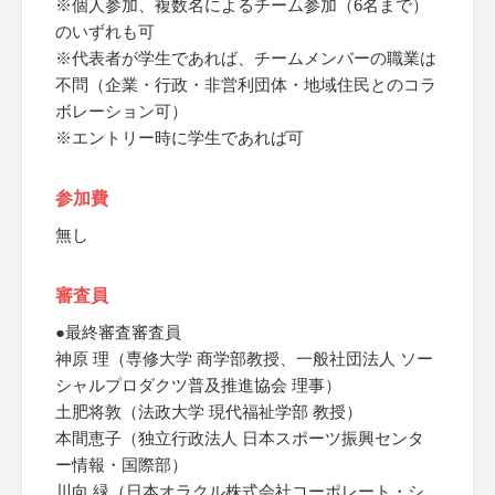
※個人参加、複数名によるチーム参加（6名まで）
のいずれも可
※代表者が学生であれば、チームメンバーの職業は
不問（企業・行政・非営利団体・地域住民とのコラ
ボレーション可）
※エントリー時に学生であれば可
参加費
無し
審査員
●最終審査審査員
神原 理（専修大学 商学部教授、一般社団法人 ソー
シャルプロダクツ普及推進協会 理事）
土肥将敦（法政大学 現代福祉学部 教授）
本間恵子（独立行政法人 日本スポーツ振興センタ
ー情報・国際部）
川向 緑（日本オラクル株式会社コーポレート・シ