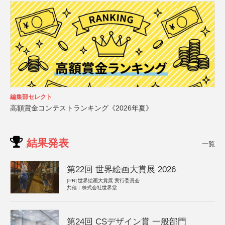
編集部セレクト
高額賞金コンテストランキング《2026年夏》
結果発表
一覧
第22回 世界絵画大賞展 2026
[PR]
世界絵画大賞展 実行委員会
共催：株式会社世界堂
第24回 CSデザイン賞 一般部門