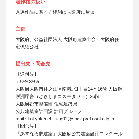
著作権の扱い
入選作品に関する権利は大阪府に帰属
主催
大阪府、公益社団法人 大阪府建築士会、大阪府住
宅供給公社
提出先・問合先
【送付先】
〒559-8555
大阪府大阪市住之江区南港北1丁目14番16号 大阪府
咲洲庁舎（さきしまコスモタワー）26階
大阪府都市整備部 住宅建築局
公共建築室計画課 計画グループ
mail : kokyokenchiku-g01@sbox.pref.osaka.lg.jp
【問合先】
「あすなろ夢建築」大阪府公共建築設計コンクール