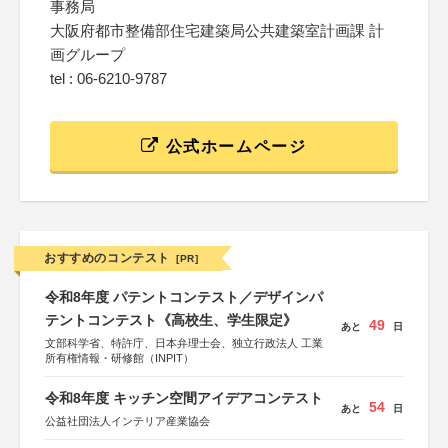
事務局
大阪府都市整備部住宅建築局公共建築室計画課 計
画グループ
tel : 06-6210-9787
公式ホームページ
おすすめのコンテスト
[PR]
令和8年度 パテントコンテスト／デザインパ
テントコンテスト《高校生、学生限定》
49
あと
日
文部科学省、特許庁、日本弁理士会、独立行政法人 工業
所有権情報・研修館（INPIT）
令和8年度 キッチン空間アイデアコンテスト
54
あと
日
公益社団法人インテリア産業協会