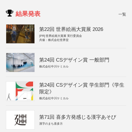
結果発表
一覧
第22回 世界絵画大賞展 2026
[PR]
世界絵画大賞展 実行委員会
共催：株式会社世界堂
第24回 CSデザイン賞 一般部門
株式会社中川ケミカル
第24回 CSデザイン賞 学生部門《学生
限定》
株式会社中川ケミカル
第71回 喜多方発感じる漢字あそび
漢字のまち喜多方